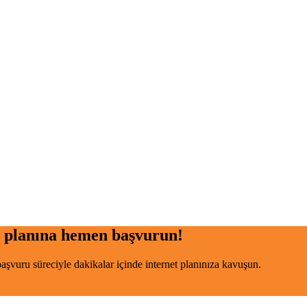
planına hemen başvurun!
şvuru süreciyle dakikalar içinde internet planınıza kavuşun.