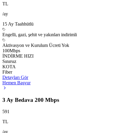
TL
/ay
15
Ay Taahhütlü
Engelli, gazi, şehit ve yakınları indirimli
Aktivasyon ve Kurulum Ücreti Yok
100
Mbps
İNDİRME HIZI
Sınırsız
KOTA
Fiber
Detayları Gör
Hemen Başvur
3 Ay Bedava 200 Mbps
591
TL
/ay