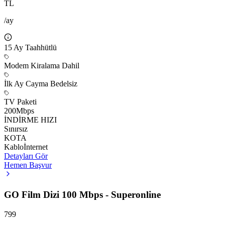
TL
/ay
15
Ay Taahhütlü
Modem Kiralama Dahil
İlk Ay Cayma Bedelsiz
TV Paketi
200
Mbps
İNDİRME HIZI
Sınırsız
KOTA
Kablo
İnternet
Detayları Gör
Hemen Başvur
GO Film Dizi 100 Mbps - Superonline
799