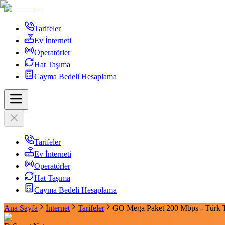
Tarifeler
Ev İnterneti
Operatörler
Hat Taşıma
Cayma Bedeli Hesaplama
Tarifeler
Ev İnterneti
Operatörler
Hat Taşıma
Cayma Bedeli Hesaplama
Ana Sayfa
İnternet
Tarifeler
GO Mega Paket 200 Mbps - Türk 