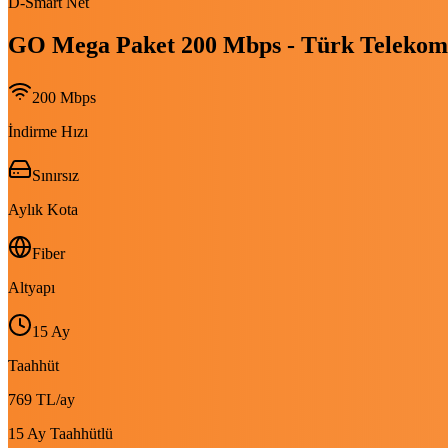
D-Smart Net
GO Mega Paket 200 Mbps - Türk Telekom
200
Mbps
İndirme Hızı
Sınırsız
Aylık Kota
Fiber
Altyapı
15 Ay
Taahhüt
769 TL
/ay
15 Ay Taahhütlü