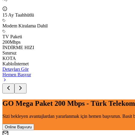
15
Ay Taahhütlü
Modem Kiralama Dahil
TV Paketi
200
Mbps
İNDİRME HIZI
Sınırsız
KOTA
Kablo
İnternet
Detayları Gör
Hemen Başvur
GO Mega Paket 200 Mbps - Türk Telekom
Sizi bekleyen avantajlardan yararlanmak için hemen başvurun. Basit ba
Online Başvuru