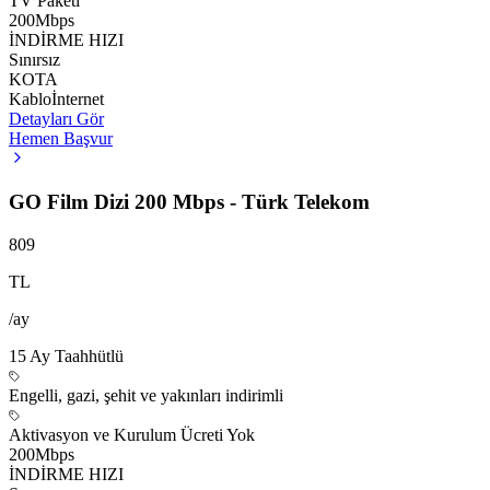
TV Paketi
200
Mbps
İNDİRME HIZI
Sınırsız
KOTA
Kablo
İnternet
Detayları Gör
Hemen Başvur
GO Film Dizi 200 Mbps - Türk Telekom
809
TL
/ay
15
Ay Taahhütlü
Engelli, gazi, şehit ve yakınları indirimli
Aktivasyon ve Kurulum Ücreti Yok
200
Mbps
İNDİRME HIZI