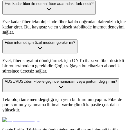
Eve kadar fiber ile normal fiber arasındaki fark nedir?
Eve kadar fiber teknolojisinde fiber kablo doğrudan dairenizin içine
kadar girer. Bu, kayıpsız ve en yüksek stabilitede internet deneyimi
sağlar.
Fiber internet için özel modem gerekir mi?
Evet, fiber sinyalini dönüştürmek için ONT cihazı ve fiber destekli
bir router/modem gereklidir. Çoğu sağlaycı bu cihazları abonelik
süresince ücretsiz sağlar.
ADSL/VDSL'den Fiber'e geçince numaram veya portum değişir mi?
Teknoloji tamamen değiştiği için yeni bir kurulum yapılır. Fiberde
port sorunu yaşanmama ihtimali vardır çünkü kapasite çok daha
yüksektir.
CepteTarife, Türkiye'nin önde gelen mobil ve ev interneti tarife