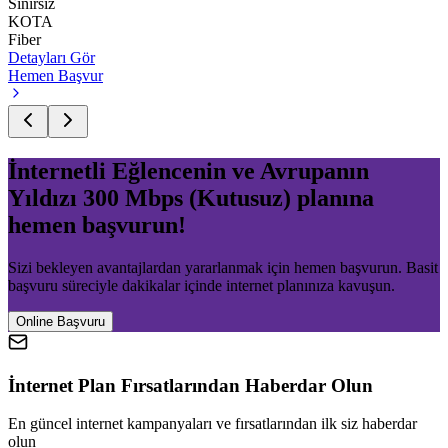
Sınırsız
KOTA
Fiber
Detayları Gör
Hemen Başvur
İnternetli Eğlencenin ve Avrupanın
Yıldızı 300 Mbps (Kutusuz)
planına
hemen başvurun!
Sizi bekleyen avantajlardan yararlanmak için hemen başvurun. Basit
başvuru süreciyle dakikalar içinde internet planınıza kavuşun.
Online Başvuru
İnternet Plan Fırsatlarından Haberdar Olun
En güncel internet kampanyaları ve fırsatlarından ilk siz haberdar
olun