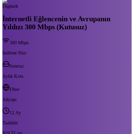
Digiturk
İnternetli Eğlencenin ve Avrupanın
Yıldızı 300 Mbps (Kutusuz)
300
Mbps
İndirme Hızı
Sınırsız
Aylık Kota
Fiber
Altyapı
12 Ay
Taahhüt
819 TL
/ay