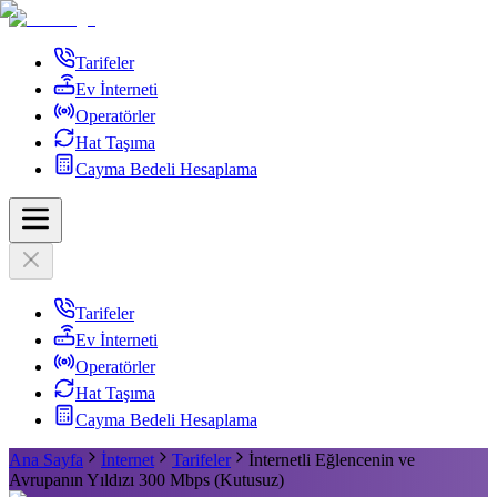
Tarifeler
Ev İnterneti
Operatörler
Hat Taşıma
Cayma Bedeli Hesaplama
Tarifeler
Ev İnterneti
Operatörler
Hat Taşıma
Cayma Bedeli Hesaplama
Ana Sayfa
İnternet
Tarifeler
İnternetli Eğlencenin ve
Avrupanın Yıldızı 300 Mbps (Kutusuz)