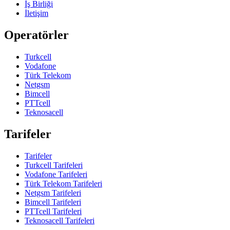
İş Birliği
İletişim
Operatörler
Turkcell
Vodafone
Türk Telekom
Netgsm
Bimcell
PTTcell
Teknosacell
Tarifeler
Tarifeler
Turkcell Tarifeleri
Vodafone Tarifeleri
Türk Telekom Tarifeleri
Netgsm Tarifeleri
Bimcell Tarifeleri
PTTcell Tarifeleri
Teknosacell Tarifeleri