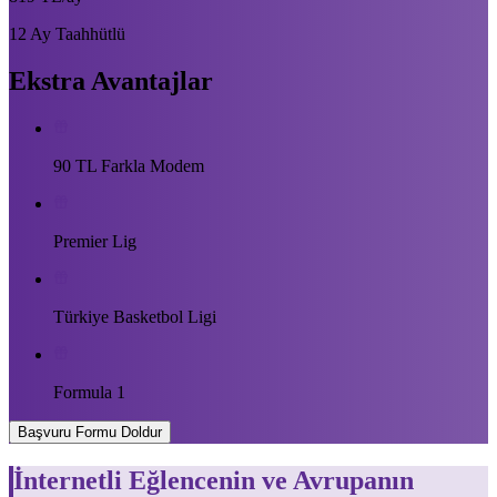
12 Ay Taahhütlü
Ekstra Avantajlar
90 TL Farkla Modem
Premier Lig
Türkiye Basketbol Ligi
Formula 1
Başvuru Formu Doldur
İnternetli Eğlencenin ve Avrupanın