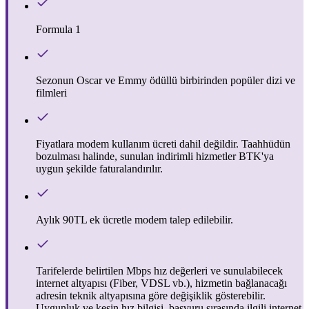
Formula 1
Sezonun Oscar ve Emmy ödüllü birbirinden popüler dizi ve
filmleri
Fiyatlara modem kullanım ücreti dahil değildir. Taahhüdün
bozulması halinde, sunulan indirimli hizmetler BTK'ya
uygun şekilde faturalandırılır.
Aylık 90TL ek ücretle modem talep edilebilir.
Tarifelerde belirtilen Mbps hız değerleri ve sunulabilecek
internet altyapısı (Fiber, VDSL vb.), hizmetin bağlanacağı
adresin teknik altyapısına göre değişiklik gösterebilir.
Uygunluk ve kesin hız bilgisi, başvuru sırasında ilgili internet