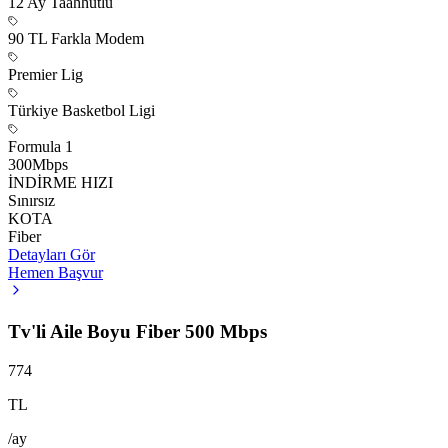
12
Ay Taahhütlü
90 TL Farkla Modem
Premier Lig
Türkiye Basketbol Ligi
Formula 1
300
Mbps
İNDİRME HIZI
Sınırsız
KOTA
Fiber
Detayları Gör
Hemen Başvur
Tv'li Aile Boyu Fiber 500 Mbps
774
TL
/ay