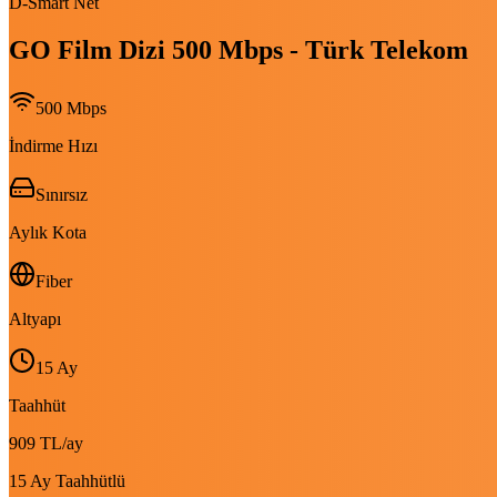
D-Smart Net
GO Film Dizi 500 Mbps - Türk Telekom
500
Mbps
İndirme Hızı
Sınırsız
Aylık Kota
Fiber
Altyapı
15 Ay
Taahhüt
909 TL
/ay
15 Ay Taahhütlü