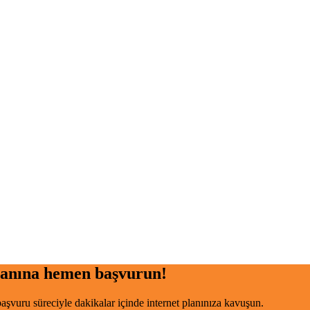
anına hemen başvurun!
şvuru süreciyle dakikalar içinde internet planınıza kavuşun.