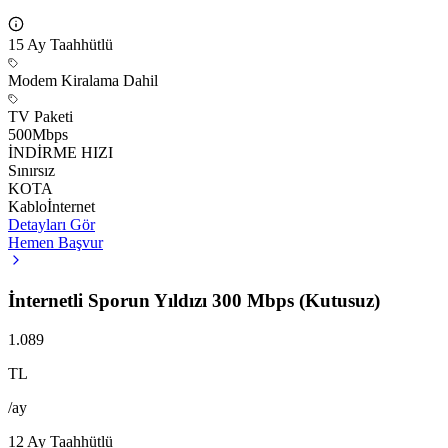
15
Ay Taahhütlü
Modem Kiralama Dahil
TV Paketi
500
Mbps
İNDİRME HIZI
Sınırsız
KOTA
Kablo
İnternet
Detayları Gör
Hemen Başvur
İnternetli Sporun Yıldızı 300 Mbps (Kutusuz)
1.089
TL
/ay
12
Ay Taahhütlü