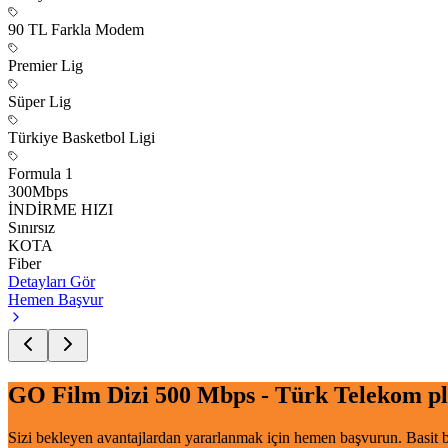
90 TL Farkla Modem
Premier Lig
Süper Lig
Türkiye Basketbol Ligi
Formula 1
300
Mbps
İNDİRME HIZI
Sınırsız
KOTA
Fiber
Detayları Gör
Hemen Başvur
GO Film Dizi 500 Mbps - Türk Telekom
pl
Sizi bekleyen avantajlardan yararlanmak için hemen başvurun. Basit ba