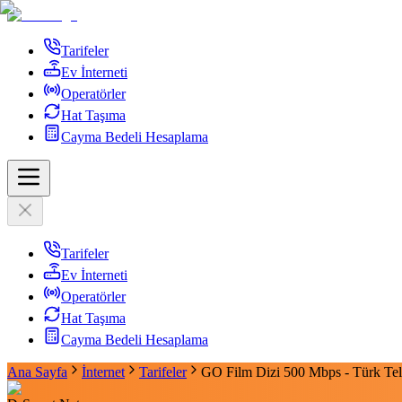
Tarifeler
Ev İnterneti
Operatörler
Hat Taşıma
Cayma Bedeli Hesaplama
Tarifeler
Ev İnterneti
Operatörler
Hat Taşıma
Cayma Bedeli Hesaplama
Ana Sayfa
İnternet
Tarifeler
GO Film Dizi 500 Mbps - Türk Te