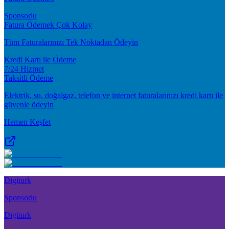
Sponsorlu
Fatura Ödemek Çok Kolay
Tüm Faturalarınızı Tek Noktadan Ödeyin
Kredi Kartı ile Ödeme
7/24 Hizmet
Taksitli Ödeme
Elektrik, su, doğalgaz, telefon ve internet faturalarınızı kredi kartı ile
güvenle ödeyin
Hemen Keşfet
Digiturk
Sponsorlu
Digiturk