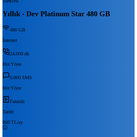
Turkcell
Yıllık - Dev Platinum Star 480 GB
480 GB
İnternet
24.000
dk
Her Yöne
6.000
SMS
Her Yöne
Faturalı
Tarife
960 TL
/ay