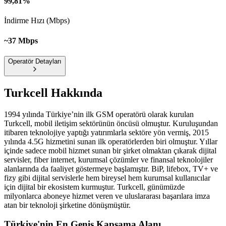
99,81%
İndirme Hızı (Mbps)
~37 Mbps
Operatör Detayları
Turkcell
Hakkında
1994 yılında Türkiye’nin ilk GSM operatörü olarak kurulan
Turkcell, mobil iletişim sektörünün öncüsü olmuştur. Kuruluşundan
itibaren teknolojiye yaptığı yatırımlarla sektöre yön vermiş, 2015
yılında 4.5G hizmetini sunan ilk operatörlerden biri olmuştur. Yıllar
içinde sadece mobil hizmet sunan bir şirket olmaktan çıkarak dijital
servisler, fiber internet, kurumsal çözümler ve finansal teknolojiler
alanlarında da faaliyet göstermeye başlamıştır. BiP, lifebox, TV+ ve
fizy gibi dijital servislerle hem bireysel hem kurumsal kullanıcılar
için dijital bir ekosistem kurmuştur. Turkcell, günümüzde
milyonlarca aboneye hizmet veren ve uluslararası başarılara imza
atan bir teknoloji şirketine dönüşmüştür.
Türkiye'nin En Geniş Kapsama Alanı