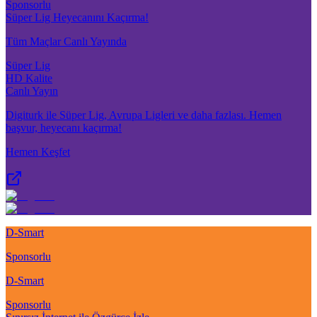
Sponsorlu
Süper Lig Heyecanını Kaçırma!
Tüm Maçlar Canlı Yayında
Süper Lig
HD Kalite
Canlı Yayın
Digiturk ile Süper Lig, Avrupa Ligleri ve daha fazlası. Hemen
başvur, heyecanı kaçırma!
Hemen Keşfet
D-Smart
Sponsorlu
D-Smart
Sponsorlu