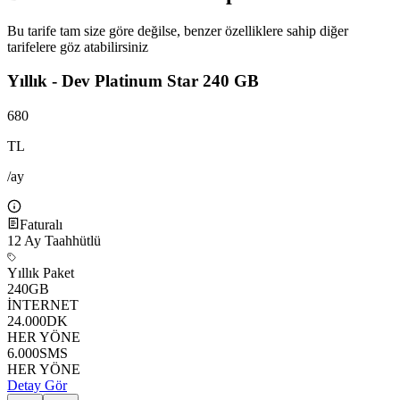
Bu tarife tam size göre değilse, benzer özelliklere sahip diğer
tarifelere göz atabilirsiniz
Yıllık - Dev Platinum Star 240 GB
680
TL
/ay
Faturalı
12
Ay Taahhütlü
Yıllık Paket
240
GB
İNTERNET
24.000
DK
HER YÖNE
6.000
SMS
HER YÖNE
Detay Gör