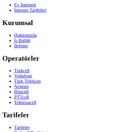
Ev İnterneti
İnternet Tarifeleri
Kurumsal
Hakkımızda
İş Birliği
İletişim
Operatörler
Turkcell
Vodafone
Türk Telekom
Netgsm
Bimcell
PTTcell
Teknosacell
Tarifeler
Tarifeler