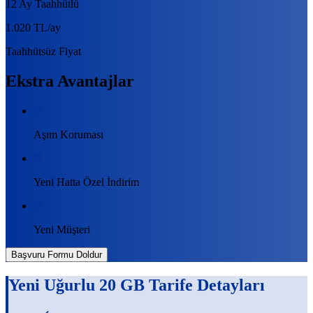
12 Ay Taahhütlü
1.020 TL
/ay
Taahhütsüz Fiyat
Ekstra Avantajlar
Aşım Koruması
Yeni Hatta Özel İndirim
Yeni Müşteri
Başvuru Formu Doldur
Yeni Uğurlu 20 GB
Tarife Detayları