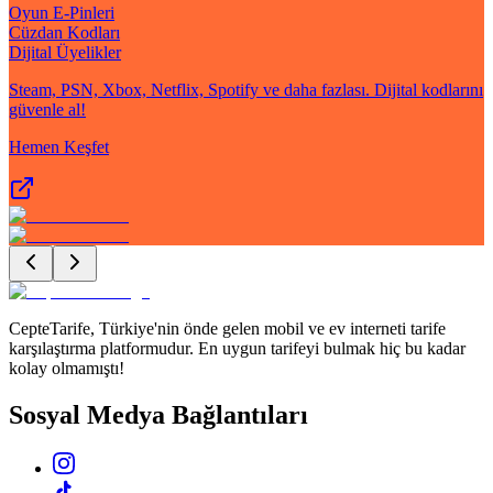
Oyun E-Pinleri
Cüzdan Kodları
Dijital Üyelikler
Steam, PSN, Xbox, Netflix, Spotify ve daha fazlası. Dijital kodlarını
güvenle al!
Hemen Keşfet
CepteTarife, Türkiye'nin önde gelen mobil ve ev interneti tarife
karşılaştırma platformudur. En uygun tarifeyi bulmak hiç bu kadar
kolay olmamıştı!
Sosyal Medya Bağlantıları