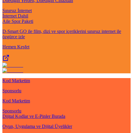
Dilediğin Yerden, Dilediğin Cihazdan
Sınırsız İnternet
İnternet Dahil
Aile Spor Paketi
D-Smart GO ile film, dizi ve spor içeriklerini sınırsız internet ile
özgürce izle
Hemen Keşfet
Kod Marketim
Sponsorlu
Kod Marketim
Sponsorlu
Dijital Kodlar ve E-Pinler Burada
Oyun, Uygulama ve Dijital Üyelikler