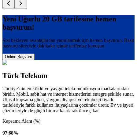
Yeni Uğurlu 20 GB
tarifesine hemen
başvurun!
Sizi bekleyen avantajlardan yararlanmak için hemen başvurun. Basit
başvuru süreciyle dakikalar içinde tarifenize kavuşun.
Online Başvuru
Türk Telekom
Türkiye’nin en köklü ve yaygın telekomünikasyon markalarından
biridir. Mobil, sabit hat ve internet hizmetlerini entegre şekilde sunar.
Ulusal kapsama gücü, yaygın altyapısı ve rekabetçi fiyatlı
tarifeleriyle farklı kullanıcı ihtiyaçlarına çözümler üretir. Ev ve işyeri
çözümleriyle de güçlü bir marka olarak önce çıkar.
Kapsama Alanı (%)
97,68%