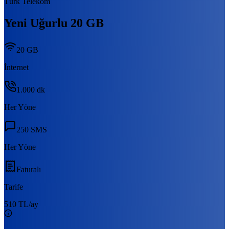
Türk Telekom
Yeni Uğurlu 20 GB
20 GB
İnternet
1.000
dk
Her Yöne
250
SMS
Her Yöne
Faturalı
Tarife
510 TL
/ay