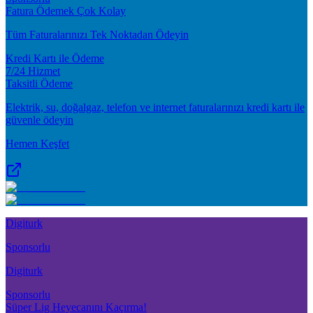
Fatura Ödemek Çok Kolay
Tüm Faturalarınızı Tek Noktadan Ödeyin
Kredi Kartı ile Ödeme
7/24 Hizmet
Taksitli Ödeme
Elektrik, su, doğalgaz, telefon ve internet faturalarınızı kredi kartı ile
güvenle ödeyin
Hemen Keşfet
Digiturk
Sponsorlu
Digiturk
Sponsorlu
Süper Lig Heyecanını Kaçırma!