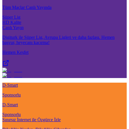
Tüm Maçlar Canlı Yayında
Süper Lig
HD Kalite
Canlı Yayın
Digiturk ile Süper Lig, Avrupa Ligleri ve daha fazlası. Hemen
başvur, heyecanı kaçırma!
Hemen Keşfet
D-Smart
Sponsorlu
D-Smart
Sponsorlu
Sınırsız İnternet ile Özgürce İzle