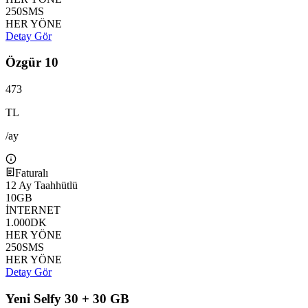
250
SMS
HER YÖNE
Detay Gör
Özgür 10
473
TL
/ay
Faturalı
12
Ay Taahhütlü
10
GB
İNTERNET
1.000
DK
HER YÖNE
250
SMS
HER YÖNE
Detay Gör
Yeni Selfy 30 + 30 GB