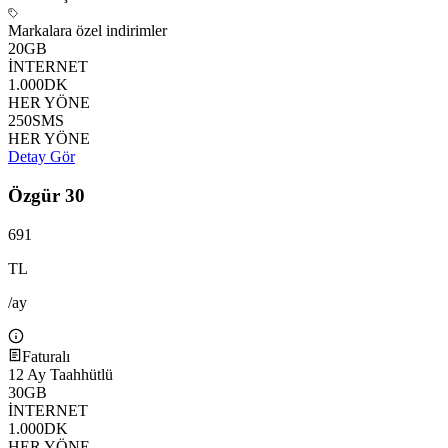
Markalara özel indirimler
20
GB
İNTERNET
1.000
DK
HER YÖNE
250
SMS
HER YÖNE
Detay Gör
Özgür 30
691
TL
/ay
Faturalı
12
Ay Taahhütlü
30
GB
İNTERNET
1.000
DK
HER YÖNE