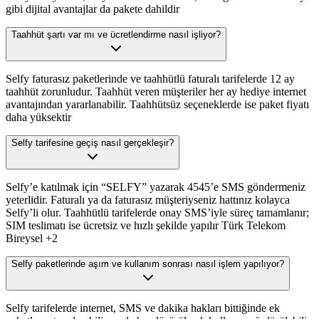
gibi dijital avantajlar da pakete dahildir
Taahhüt şartı var mı ve ücretlendirme nasıl işliyor?
Selfy faturasız paketlerinde ve taahhütlü faturalı tarifelerde 12 ay
taahhüt zorunludur. Taahhüt veren müşteriler her ay hediye internet
avantajından yararlanabilir. Taahhütsüz seçeneklerde ise paket fiyatı
daha yüksektir
Selfy tarifesine geçiş nasıl gerçekleşir?
Selfy’e katılmak için “SELFY” yazarak 4545’e SMS göndermeniz
yeterlidir. Faturalı ya da faturasız müşteriyseniz hattınız kolayca
Selfy’li olur. Taahhütlü tarifelerde onay SMS’iyle süreç tamamlanır;
SIM teslimatı ise ücretsiz ve hızlı şekilde yapılır Türk Telekom
Bireysel +2
Selfy paketlerinde aşım ve kullanım sonrası nasıl işlem yapılıyor?
Selfy tarifelerde internet, SMS ve dakika hakları bittiğinde ek