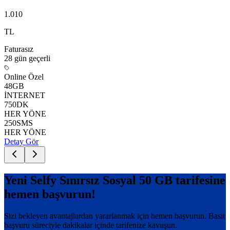
1.010
TL
Faturasız
28 gün
geçerli
Online Özel
48
GB
İNTERNET
750
DK
HER YÖNE
250
SMS
HER YÖNE
Detay Gör
Yeni Selfy Sınırsız Sosyal 50 GB
tarifesine
hemen başvurun!
Sizi bekleyen avantajlardan yararlanmak için hemen başvurun. Basit
başvuru süreciyle dakikalar içinde tarifenize kavuşun.