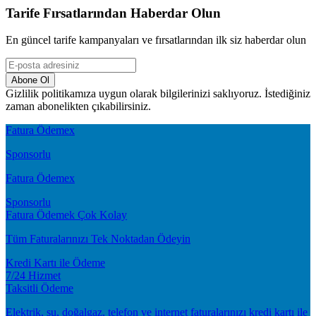
Tarife Fırsatlarından Haberdar Olun
En güncel tarife kampanyaları ve fırsatlarından ilk siz haberdar olun
Abone Ol
Gizlilik politikamıza uygun olarak bilgilerinizi saklıyoruz. İstediğiniz
zaman abonelikten çıkabilirsiniz.
Fatura Ödemex
Sponsorlu
Fatura Ödemex
Sponsorlu
Fatura Ödemek Çok Kolay
Tüm Faturalarınızı Tek Noktadan Ödeyin
Kredi Kartı ile Ödeme
7/24 Hizmet
Taksitli Ödeme
Elektrik, su, doğalgaz, telefon ve internet faturalarınızı kredi kartı ile