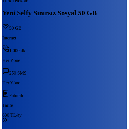
Türk Telekom
Yeni Selfy Sınırsız Sosyal 50 GB
50 GB
İnternet
1.000
dk
Her Yöne
250
SMS
Her Yöne
Faturalı
Tarife
630 TL
/ay