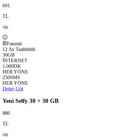
691
TL
/ay
Faturalı
12
Ay Taahhütlü
30
GB
İNTERNET
1.000
DK
HER YÖNE
250
SMS
HER YÖNE
Detay Gör
Yeni Selfy 30 + 30 GB
880
TL
/ay