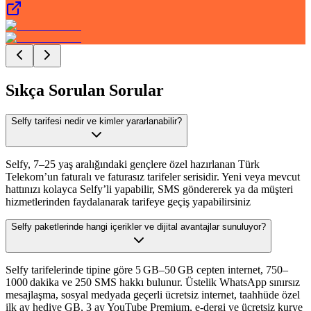
Sıkça Sorulan Sorular
Selfy tarifesi nedir ve kimler yararlanabilir?
Selfy, 7–25 yaş aralığındaki gençlere özel hazırlanan Türk
Telekom’un faturalı ve faturasız tarifeler serisidir. Yeni veya mevcut
hattınızı kolayca Selfy’li yapabilir, SMS göndererek ya da müşteri
hizmetlerinden faydalanarak tarifeye geçiş yapabilirsiniz
Selfy paketlerinde hangi içerikler ve dijital avantajlar sunuluyor?
Selfy tarifelerinde tipine göre 5 GB–50 GB cepten internet, 750–
1000 dakika ve 250 SMS hakkı bulunur. Üstelik WhatsApp sınırsız
mesajlaşma, sosyal medyada geçerli ücretsiz internet, taahhüde özel
ilk ay hediye GB, 3 ay YouTube Premium, e‑dergi ve ücretsiz kurye