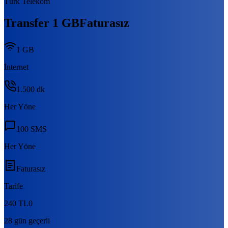
Türk Telekom
Transfer 1 GB
Faturasız
1 GB
İnternet
1.500
dk
Her Yöne
100
SMS
Her Yöne
Faturasız
Tarife
240 TL
0
28 gün geçerli