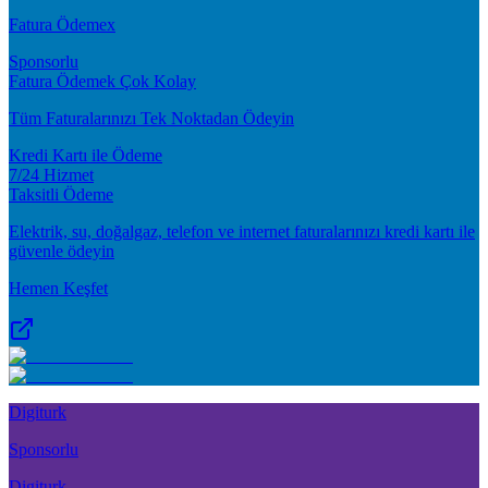
Fatura Ödemex
Sponsorlu
Fatura Ödemek Çok Kolay
Tüm Faturalarınızı Tek Noktadan Ödeyin
Kredi Kartı ile Ödeme
7/24 Hizmet
Taksitli Ödeme
Elektrik, su, doğalgaz, telefon ve internet faturalarınızı kredi kartı ile
güvenle ödeyin
Hemen Keşfet
Digiturk
Sponsorlu
Digiturk