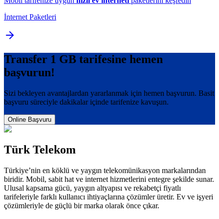
Mobil tarifenize uygun
hızlı ev interneti
paketlerini keşfedin
İnternet Paketleri
Transfer 1 GB
tarifesine hemen
başvurun!
Sizi bekleyen avantajlardan yararlanmak için hemen başvurun. Basit
başvuru süreciyle dakikalar içinde tarifenize kavuşun.
Online Başvuru
Türk Telekom
Türkiye’nin en köklü ve yaygın telekomünikasyon markalarından
biridir. Mobil, sabit hat ve internet hizmetlerini entegre şekilde sunar.
Ulusal kapsama gücü, yaygın altyapısı ve rekabetçi fiyatlı
tarifeleriyle farklı kullanıcı ihtiyaçlarına çözümler üretir. Ev ve işyeri
çözümleriyle de güçlü bir marka olarak önce çıkar.