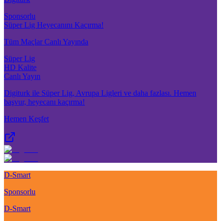
Sponsorlu
Süper Lig Heyecanını Kaçırma!
Tüm Maçlar Canlı Yayında
Süper Lig
HD Kalite
Canlı Yayın
Digiturk ile Süper Lig, Avrupa Ligleri ve daha fazlası. Hemen
başvur, heyecanı kaçırma!
Hemen Keşfet
D-Smart
Sponsorlu
D-Smart