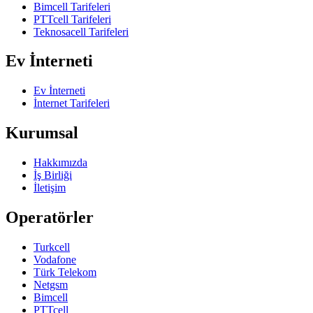
Bimcell Tarifeleri
PTTcell Tarifeleri
Teknosacell Tarifeleri
Ev İnterneti
Ev İnterneti
İnternet Tarifeleri
Kurumsal
Hakkımızda
İş Birliği
İletişim
Operatörler
Turkcell
Vodafone
Türk Telekom
Netgsm
Bimcell
PTTcell