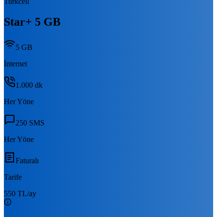
Turkcell
Star+ 5 GB
5 GB
İnternet
1.000
dk
Her Yöne
250
SMS
Her Yöne
Faturalı
Tarife
550 TL
/ay