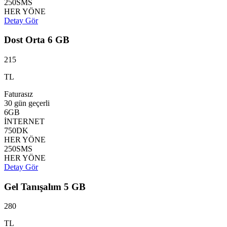
250
SMS
HER YÖNE
Detay Gör
Dost Orta 6 GB
215
TL
Faturasız
30 gün
geçerli
6
GB
İNTERNET
750
DK
HER YÖNE
250
SMS
HER YÖNE
Detay Gör
Gel Tanışalım 5 GB
280
TL