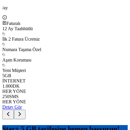
/ay
Faturalı
12
Ay Taahhütlü
İlk 2 Fatura Ücretsiz
Numara Taşıma Özel
Aşım Koruması
Yeni Müşteri
5
GB
İNTERNET
1.000
DK
HER YÖNE
250
SMS
HER YÖNE
Detay Gör
Star+ 5 GB
tarifesine hemen başvurun!