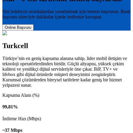
Sizi bekleyen avantajlardan yararlanmak için hemen başvurun. Basit
başvuru süreciyle dakikalar içinde tarifenize kavuşun.
Online Başvuru
Turkcell
Türkiye’nin en geniş kapsama alanına sahip, lider mobil iletişim ve
teknoloji operatörlerdinden biridir. Güçlü altyapısı, yüksek çekim
kalitesi ve yenilikçi dijital servisleriyle öne çıkar. BiP, TV+ ve
lifebox gibi dijital ürünlerle müşteri deneyimini zenginleştirir.
Kurumsal çözümlerden bireysel tarifelere kadar geniş bir hizmet
yelpazesi sunar.
Kapsama Alanı (%)
99,81%
İndirme Hızı (Mbps)
~37 Mbps