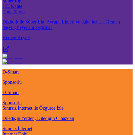
Süper Lig
HD Kalite
Canlı Yayın
Digiturk ile Süper Lig, Avrupa Ligleri ve daha fazlası. Hemen
başvur, heyecanı kaçırma!
Hemen Keşfet
D-Smart
Sponsorlu
D-Smart
Sponsorlu
Sınırsız İnternet ile Özgürce İzle
Dilediğin Yerden, Dilediğin Cihazdan
Sınırsız İnternet
İnternet Dahil