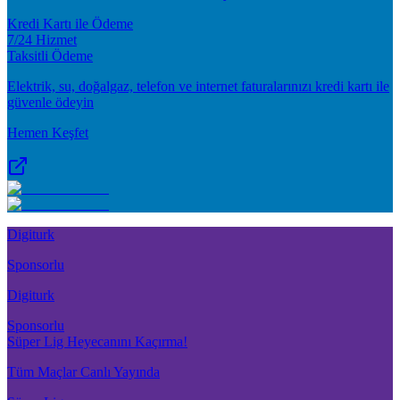
Kredi Kartı ile Ödeme
7/24 Hizmet
Taksitli Ödeme
Elektrik, su, doğalgaz, telefon ve internet faturalarınızı kredi kartı ile
güvenle ödeyin
Hemen Keşfet
Digiturk
Sponsorlu
Digiturk
Sponsorlu
Süper Lig Heyecanını Kaçırma!
Tüm Maçlar Canlı Yayında