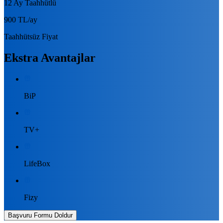
12 Ay Taahhütlü
900 TL
/ay
Taahhütsüz Fiyat
Ekstra Avantajlar
BiP
TV+
LifeBox
Fizy
Başvuru Formu Doldur