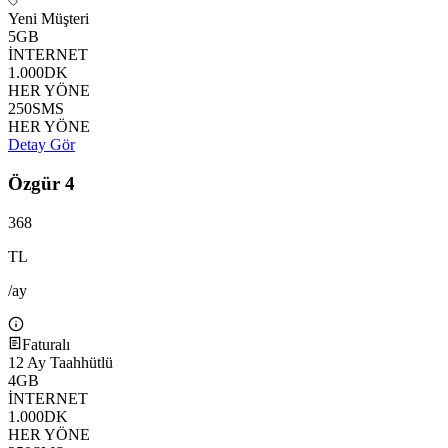
Yeni Müşteri
5
GB
İNTERNET
1.000
DK
HER YÖNE
250
SMS
HER YÖNE
Detay Gör
Özgür 4
368
TL
/ay
Faturalı
12
Ay Taahhütlü
4
GB
İNTERNET
1.000
DK
HER YÖNE