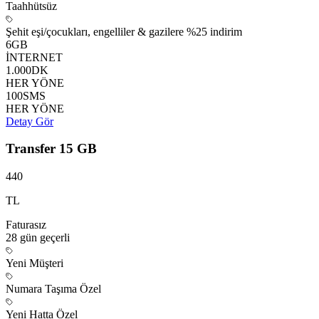
Taahhütsüz
Şehit eşi/çocukları, engelliler & gazilere %25 indirim
6
GB
İNTERNET
1.000
DK
HER YÖNE
100
SMS
HER YÖNE
Detay Gör
Transfer 15 GB
440
TL
Faturasız
28 gün
geçerli
Yeni Müşteri
Numara Taşıma Özel
Yeni Hatta Özel