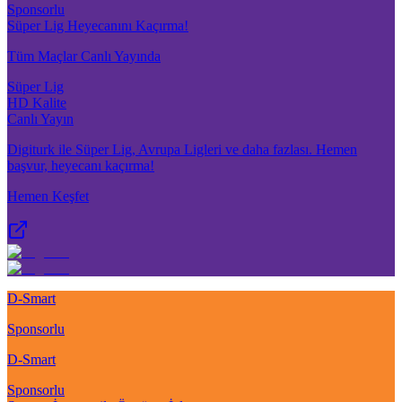
Sponsorlu
Süper Lig Heyecanını Kaçırma!
Tüm Maçlar Canlı Yayında
Süper Lig
HD Kalite
Canlı Yayın
Digiturk ile Süper Lig, Avrupa Ligleri ve daha fazlası. Hemen
başvur, heyecanı kaçırma!
Hemen Keşfet
D-Smart
Sponsorlu
D-Smart
Sponsorlu