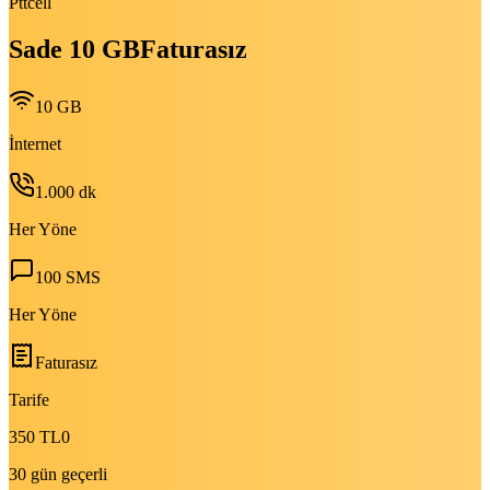
Pttcell
Sade 10 GB
Faturasız
10 GB
İnternet
1.000
dk
Her Yöne
100
SMS
Her Yöne
Faturasız
Tarife
350 TL
0
30 gün geçerli