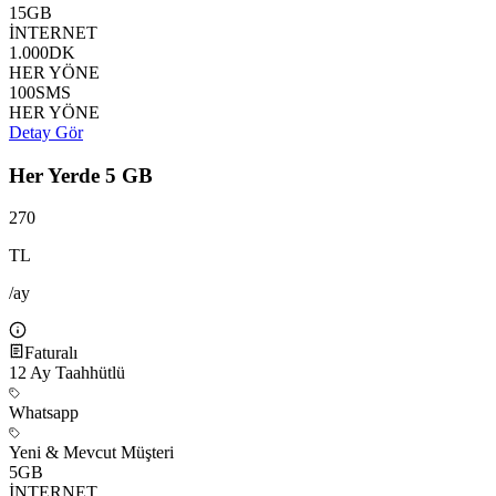
15
GB
İNTERNET
1.000
DK
HER YÖNE
100
SMS
HER YÖNE
Detay Gör
Her Yerde 5 GB
270
TL
/ay
Faturalı
12
Ay Taahhütlü
Whatsapp
Yeni & Mevcut Müşteri
5
GB
İNTERNET