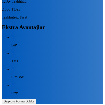
12 Ay Taahhütlü
2.800 TL
/ay
Taahhütsüz Fiyat
Ekstra Avantajlar
BiP
TV+
LifeBox
Fizy
Başvuru Formu Doldur