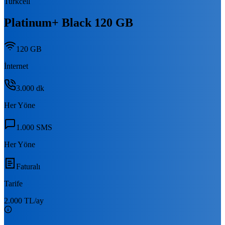
Turkcell
Platinum+ Black 120 GB
120 GB
İnternet
3.000
dk
Her Yöne
1.000
SMS
Her Yöne
Faturalı
Tarife
2.000 TL
/ay