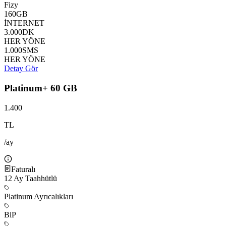
Fizy
160
GB
İNTERNET
3.000
DK
HER YÖNE
1.000
SMS
HER YÖNE
Detay Gör
Platinum+ 60 GB
1.400
TL
/ay
Faturalı
12
Ay Taahhütlü
Platinum Ayrıcalıkları
BiP