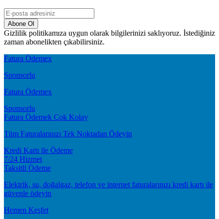
Abone Ol
Gizlilik politikamıza uygun olarak bilgilerinizi saklıyoruz. İstediğiniz
zaman abonelikten çıkabilirsiniz.
Fatura Ödemex
Sponsorlu
Fatura Ödemex
Sponsorlu
Fatura Ödemek Çok Kolay
Tüm Faturalarınızı Tek Noktadan Ödeyin
Kredi Kartı ile Ödeme
7/24 Hizmet
Taksitli Ödeme
Elektrik, su, doğalgaz, telefon ve internet faturalarınızı kredi kartı ile
güvenle ödeyin
Hemen Keşfet