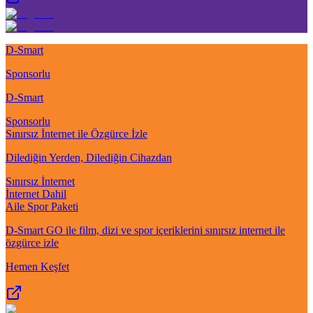
D-Smart
Sponsorlu
D-Smart
Sponsorlu
Sınırsız İnternet ile Özgürce İzle
Dilediğin Yerden, Dilediğin Cihazdan
Sınırsız İnternet
İnternet Dahil
Aile Spor Paketi
D-Smart GO ile film, dizi ve spor içeriklerini sınırsız internet ile
özgürce izle
Hemen Keşfet