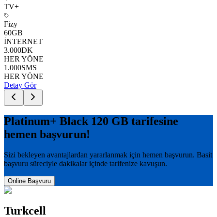
TV+
Fizy
60
GB
İNTERNET
3.000
DK
HER YÖNE
1.000
SMS
HER YÖNE
Detay Gör
Platinum+ Black 120 GB
tarifesine
hemen başvurun!
Sizi bekleyen avantajlardan yararlanmak için hemen başvurun. Basit
başvuru süreciyle dakikalar içinde tarifenize kavuşun.
Online Başvuru
Turkcell