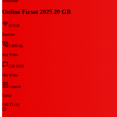
Vodafone
Online Fırsat 2025 20 GB
20 GB
İnternet
1.000
dk
Her Yöne
250
SMS
Her Yöne
Faturalı
Tarife
240 TL
/ay