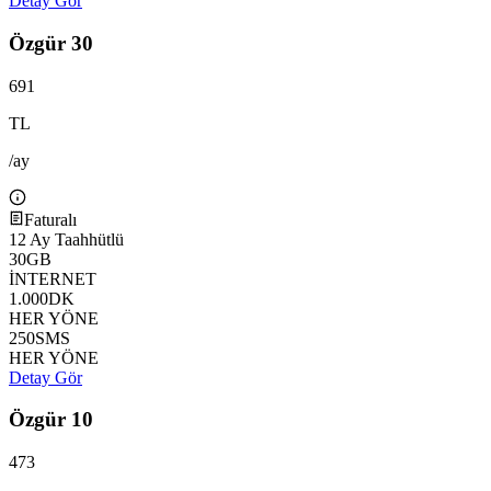
Detay Gör
Özgür 30
691
TL
/ay
Faturalı
12
Ay Taahhütlü
30
GB
İNTERNET
1.000
DK
HER YÖNE
250
SMS
HER YÖNE
Detay Gör
Özgür 10
473