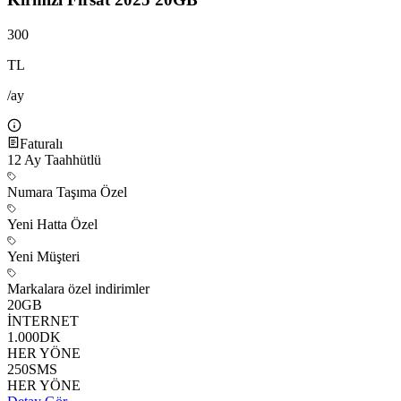
300
TL
/ay
Faturalı
12
Ay Taahhütlü
Numara Taşıma Özel
Yeni Hatta Özel
Yeni Müşteri
Markalara özel indirimler
20
GB
İNTERNET
1.000
DK
HER YÖNE
250
SMS
HER YÖNE