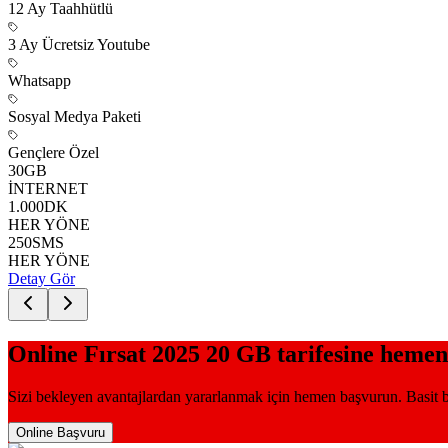
12
Ay Taahhütlü
3 Ay Ücretsiz Youtube
Whatsapp
Sosyal Medya Paketi
Gençlere Özel
30
GB
İNTERNET
1.000
DK
HER YÖNE
250
SMS
HER YÖNE
Detay Gör
Online Fırsat 2025 20 GB
tarifesine hemen
Sizi bekleyen avantajlardan yararlanmak için hemen başvurun. Basit ba
Online Başvuru