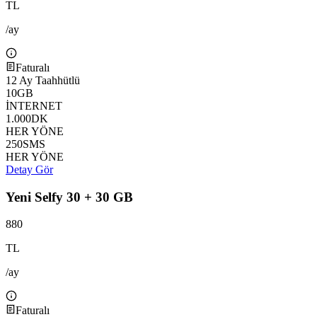
TL
/ay
Faturalı
12
Ay Taahhütlü
10
GB
İNTERNET
1.000
DK
HER YÖNE
250
SMS
HER YÖNE
Detay Gör
Yeni Selfy 30 + 30 GB
880
TL
/ay
Faturalı