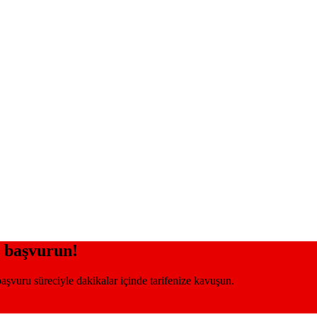
 başvurun!
şvuru süreciyle dakikalar içinde tarifenize kavuşun.