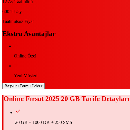
12 Ay Taahhütlü
600 TL
/ay
Taahhütsüz Fiyat
Ekstra Avantajlar
Online Özel
Yeni Müşteri
Başvuru Formu Doldur
Online Fırsat 2025 20 GB
Tarife Detayları
20 GB + 1000 DK + 250 SMS