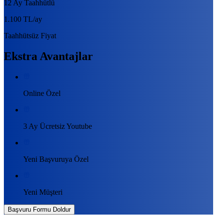
12 Ay Taahhütlü
1.100 TL
/ay
Taahhütsüz Fiyat
Ekstra Avantajlar
Online Özel
3 Ay Ücretsiz Youtube
Yeni Başvuruya Özel
Yeni Müşteri
Başvuru Formu Doldur