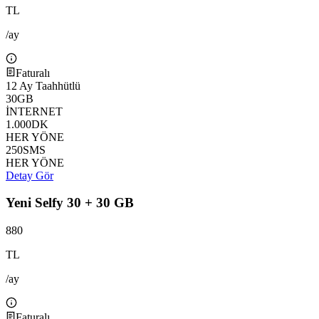
TL
/ay
Faturalı
12
Ay Taahhütlü
30
GB
İNTERNET
1.000
DK
HER YÖNE
250
SMS
HER YÖNE
Detay Gör
Yeni Selfy 30 + 30 GB
880
TL
/ay
Faturalı