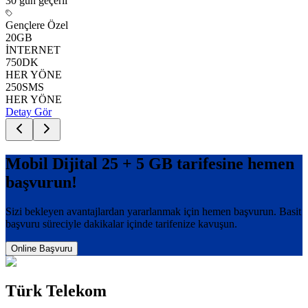
30 gün
geçerli
Gençlere Özel
20
GB
İNTERNET
750
DK
HER YÖNE
250
SMS
HER YÖNE
Detay Gör
Mobil Dijital 25 + 5 GB
tarifesine hemen
başvurun!
Sizi bekleyen avantajlardan yararlanmak için hemen başvurun. Basit
başvuru süreciyle dakikalar içinde tarifenize kavuşun.
Online Başvuru
Türk Telekom