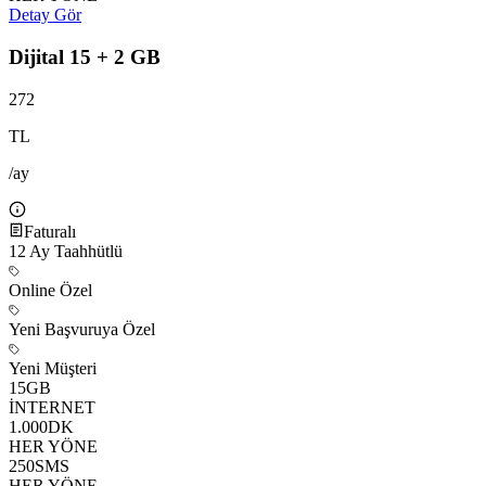
Detay Gör
Dijital 15 + 2 GB
272
TL
/ay
Faturalı
12
Ay Taahhütlü
Online Özel
Yeni Başvuruya Özel
Yeni Müşteri
15
GB
İNTERNET
1.000
DK
HER YÖNE
250
SMS
HER YÖNE