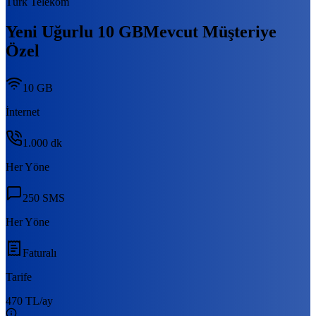
Türk Telekom
Yeni Uğurlu 10 GB
Mevcut Müşteriye
Özel
10 GB
İnternet
1.000
dk
Her Yöne
250
SMS
Her Yöne
Faturalı
Tarife
470 TL
/ay