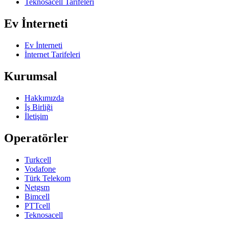
Teknosacell Tarifeleri
Ev İnterneti
Ev İnterneti
İnternet Tarifeleri
Kurumsal
Hakkımızda
İş Birliği
İletişim
Operatörler
Turkcell
Vodafone
Türk Telekom
Netgsm
Bimcell
PTTcell
Teknosacell