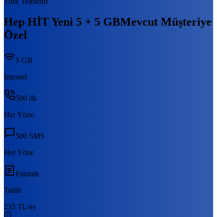
Türk Telekom
Hep HİT Yeni 5 + 5 GB
Mevcut Müşteriye
Özel
5 GB
İnternet
500
dk
Her Yöne
500
SMS
Her Yöne
Faturalı
Tarife
235 TL
/ay