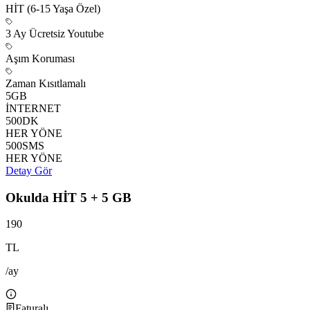
HİT (6-15 Yaşa Özel)
3 Ay Ücretsiz Youtube
Aşım Koruması
Zaman Kısıtlamalı
5
GB
İNTERNET
500
DK
HER YÖNE
500
SMS
HER YÖNE
Detay Gör
Okulda HİT 5 + 5 GB
190
TL
/ay
Faturalı