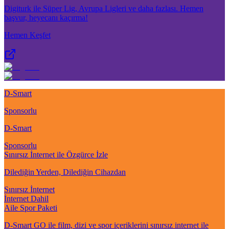
Digiturk ile Süper Lig, Avrupa Ligleri ve daha fazlası. Hemen
başvur, heyecanı kaçırma!
Hemen Keşfet
D-Smart
Sponsorlu
D-Smart
Sponsorlu
Sınırsız İnternet ile Özgürce İzle
Dilediğin Yerden, Dilediğin Cihazdan
Sınırsız İnternet
İnternet Dahil
Aile Spor Paketi
D-Smart GO ile film, dizi ve spor içeriklerini sınırsız internet ile