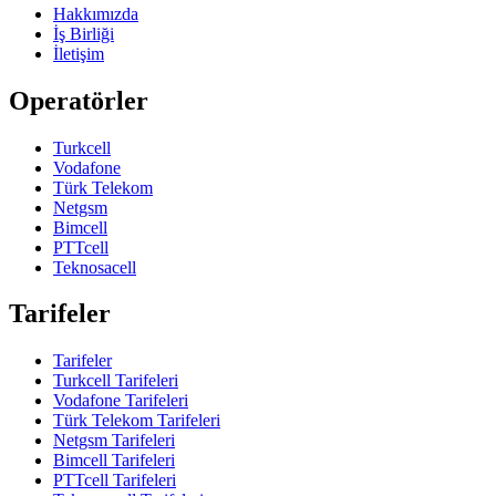
Hakkımızda
İş Birliği
İletişim
Operatörler
Turkcell
Vodafone
Türk Telekom
Netgsm
Bimcell
PTTcell
Teknosacell
Tarifeler
Tarifeler
Turkcell Tarifeleri
Vodafone Tarifeleri
Türk Telekom Tarifeleri
Netgsm Tarifeleri
Bimcell Tarifeleri
PTTcell Tarifeleri