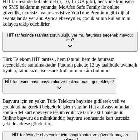
HİT tarifesinde bol internet (5, 10, 15 GB gibi), her yöne konuşma
ve SMS haklarının yanında; McAfee Safe Family ile online
güvenlik, ücretsiz avatar servisi ve YouTube Premium gibi dijital
avantajlar da yer alır. Ayrıca ebeveynler, çocuklarının kullanımını
kolayca takip edebilirler.
HİT tarifesinde taahhüt zorunluluğu var mı, faturasız seçenek mevcut
mu?
Türk Telekom HİT tarifesi, hem faturalı hem de faturasız
seçeneklerle sunulmaktadır. Faturalı pakette 12 ay taahhütle avantajlı
fiyatlar, faturasızda ise esnek kullanım imkânı bulunur.
HİT tarifesine nasıl başvurulur ve teslimat nasıl gerçekleşir?
Başvuru için en yakın Türk Telekom bayisine gidilerek veli ve
çocuk adına gerekli belgelerle işlem yapılır. Hat aktivasyonundan
sonra SIM kart ebeveyne teslim edilir ve tarife aktif hale gelir.
Online başvuru da mümkündür; başvuru sonrasında kart ücretsiz
şekilde adrese gönderilir.
HİT tarifesinde ebeveynler için hangi kontrol ve güvenlik araçları
bulunur?