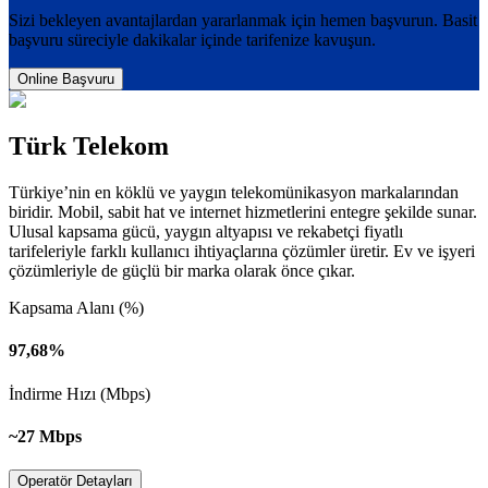
Sizi bekleyen avantajlardan yararlanmak için hemen başvurun. Basit
başvuru süreciyle dakikalar içinde tarifenize kavuşun.
Online Başvuru
Türk Telekom
Türkiye’nin en köklü ve yaygın telekomünikasyon markalarından
biridir. Mobil, sabit hat ve internet hizmetlerini entegre şekilde sunar.
Ulusal kapsama gücü, yaygın altyapısı ve rekabetçi fiyatlı
tarifeleriyle farklı kullanıcı ihtiyaçlarına çözümler üretir. Ev ve işyeri
çözümleriyle de güçlü bir marka olarak önce çıkar.
Kapsama Alanı (%)
97,68%
İndirme Hızı (Mbps)
~27 Mbps
Operatör Detayları