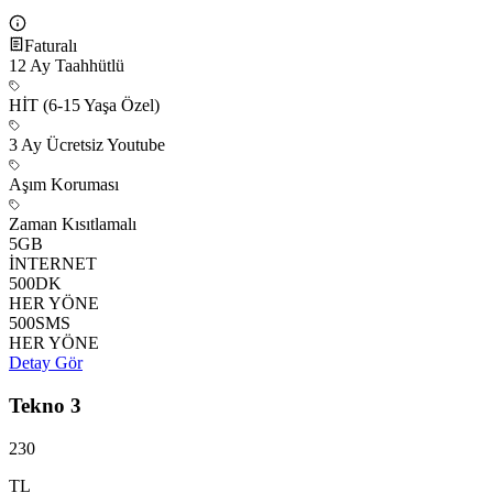
Faturalı
12
Ay Taahhütlü
HİT (6-15 Yaşa Özel)
3 Ay Ücretsiz Youtube
Aşım Koruması
Zaman Kısıtlamalı
5
GB
İNTERNET
500
DK
HER YÖNE
500
SMS
HER YÖNE
Detay Gör
Tekno 3
230
TL