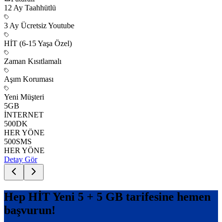
12
Ay Taahhütlü
3 Ay Ücretsiz Youtube
HİT (6-15 Yaşa Özel)
Zaman Kısıtlamalı
Aşım Koruması
Yeni Müşteri
5
GB
İNTERNET
500
DK
HER YÖNE
500
SMS
HER YÖNE
Detay Gör
Hep HİT Yeni 5 + 5 GB
tarifesine hemen
başvurun!