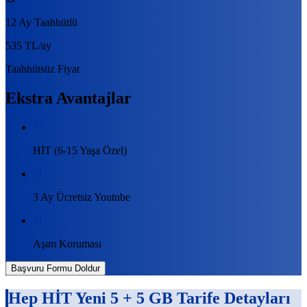
12 Ay Taahhütlü
535 TL
/ay
Taahhütsüz Fiyat
Ekstra Avantajlar
HİT (6-15 Yaşa Özel)
3 Ay Ücretsiz Youtube
Aşım Koruması
Başvuru Formu Doldur
Hep HİT Yeni 5 + 5 GB
Tarife Detayları