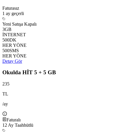
Faturasız
1 ay
geçerli
Yeni Satışa Kapalı
3
GB
İNTERNET
500
DK
HER YÖNE
500
SMS
HER YÖNE
Detay Gör
Okulda HİT 5 + 5 GB
235
TL
/ay
Faturalı
12
Ay Taahhütlü