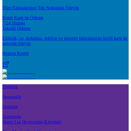
Tüm Faturalarınızı Tek Noktadan Ödeyin
Kredi Kartı ile Ödeme
7/24 Hizmet
Taksitli Ödeme
Elektrik, su, doğalgaz, telefon ve internet faturalarınızı kredi kartı ile
güvenle ödeyin
Hemen Keşfet
Digiturk
Sponsorlu
Digiturk
Sponsorlu
Süper Lig Heyecanını Kaçırma!