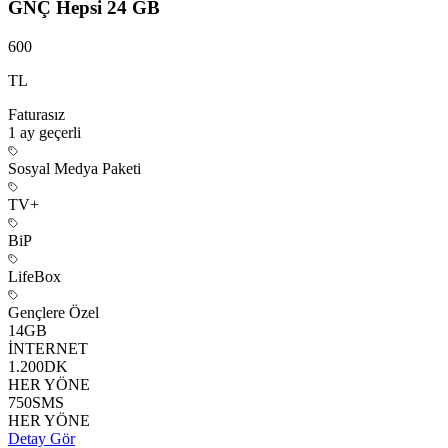
GNÇ Hepsi 24 GB
600
TL
Faturasız
1 ay
geçerli
Sosyal Medya Paketi
TV+
BiP
LifeBox
Gençlere Özel
14
GB
İNTERNET
1.200
DK
HER YÖNE
750
SMS
HER YÖNE
Detay Gör