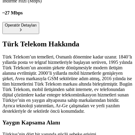
İndirme Hızı (Mbps)
~27 Mbps
Operatör Detayları
Türk Telekom
Hakkında
Türk Telekom’un temelleri, Osmanlı dönemine kadar uzanır. 1840’lı
yıllarda posta ve telgraf hizmetleriyle başlayan serüven, 1995 yılında
Türk Telekom’un anonim şirkete dönüşmesiyle modern iletişim
alanına evrilmiştir. 2000’li yıllarda mobil hizmetlerle genişleyen
şirket, Avea markasıyla GSM sektörüne adım atmış, 2016 yılında ise
tüm hizmetlerini Türk Telekom markası altında birleştirmiştir. Bugün
Türk Telekom, mobil iletişimden sabit internete, ev telefonundan
dijital çözümlere kadar entegre telekomünikasyon hizmetleri sunan
Türkiye’nin en yaygın altyapısına sahip markalarından biridir.
Ayrıca teknoloji yatırımları, Ar-Ge çalışmaları ve yerli yazılım
destekleriyle de sektörde öncü konumdadır.
Yaygın Kapsama Alanı
Türkiye’nin dört bir yanında güçlü şebeke erişimi