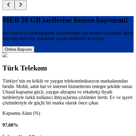
MEB 20 GB
tarifesine hemen başvurun!
Sizi bekleyen avantajlardan yararlanmak için hemen başvurun. Basit
başvuru süreciyle dakikalar içinde tarifenize kavuşun.
Online Başvuru
Türk Telekom
Türkiye’nin en köklü ve yaygın telekomünikasyon markalarından
biridir. Mobil, sabit hat ve internet hizmetlerini entegre şekilde sunar.
Ulusal kapsama gücü, yaygın altyapısı ve rekabetçi fiyatlı
tarifeleriyle farklı kullanıcı ihtiyaçlarına çözümler üretir. Ev ve işyeri
çözümleriyle de güçlü bir marka olarak önce çıkar.
Kapsama Alanı (%)
97,68%