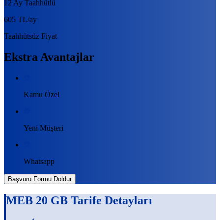
12 Ay Taahhütlü
605 TL
/ay
Taahhütsüz Fiyat
Ekstra Avantajlar
Kamu Özel
Yeni Müşteri
Whatsapp
Başvuru Formu Doldur
MEB 20 GB
Tarife Detayları