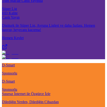
Tüm Maçlar Canlı Yayında
Süper Lig
HD Kalite
Canlı Yayın
Digiturk ile Süper Lig, Avrupa Ligleri ve daha fazlası. Hemen
başvur, heyecanı kaçırma!
Hemen Keşfet
D-Smart
Sponsorlu
D-Smart
Sponsorlu
Sınırsız İnternet ile Özgürce İzle
Dilediğin Yerden, Dilediğin Cihazdan