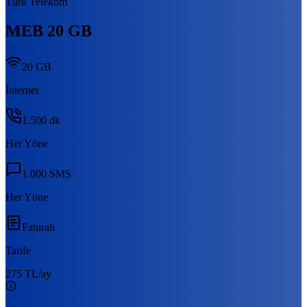
Türk Telekom
MEB 20 GB
20 GB
İnternet
1.500
dk
Her Yöne
1.000
SMS
Her Yöne
Faturalı
Tarife
275 TL
/ay