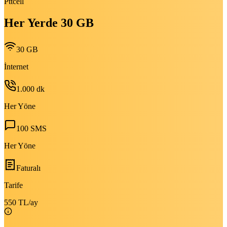
Pttcell
Her Yerde 30 GB
30 GB
İnternet
1.000
dk
Her Yöne
100
SMS
Her Yöne
Faturalı
Tarife
550 TL
/ay