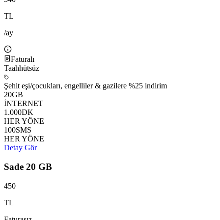
TL
/ay
Faturalı
Taahhütsüz
Şehit eşi/çocukları, engelliler & gazilere %25 indirim
20
GB
İNTERNET
1.000
DK
HER YÖNE
100
SMS
HER YÖNE
Detay Gör
Sade 20 GB
450
TL
Faturasız