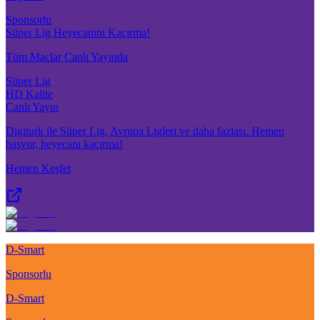
Sponsorlu
Süper Lig Heyecanını Kaçırma!
Tüm Maçlar Canlı Yayında
Süper Lig
HD Kalite
Canlı Yayın
Digiturk ile Süper Lig, Avrupa Ligleri ve daha fazlası. Hemen
başvur, heyecanı kaçırma!
Hemen Keşfet
D-Smart
Sponsorlu
D-Smart