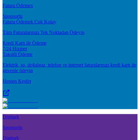
Fatura Ödemex
Sponsorlu
Fatura Ödemek Çok Kolay
Tüm Faturalarınızı Tek Noktadan Ödeyin
Kredi Kartı ile Ödeme
7/24 Hizmet
Taksitli Ödeme
Elektrik, su, doğalgaz, telefon ve internet faturalarınızı kredi kartı ile
güvenle ödeyin
Hemen Keşfet
Digiturk
Sponsorlu
Digiturk