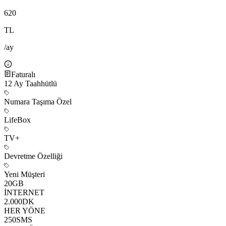
620
TL
/ay
Faturalı
12
Ay Taahhütlü
Numara Taşıma Özel
LifeBox
TV+
Devretme Özelliği
Yeni Müşteri
20
GB
İNTERNET
2.000
DK
HER YÖNE
250
SMS