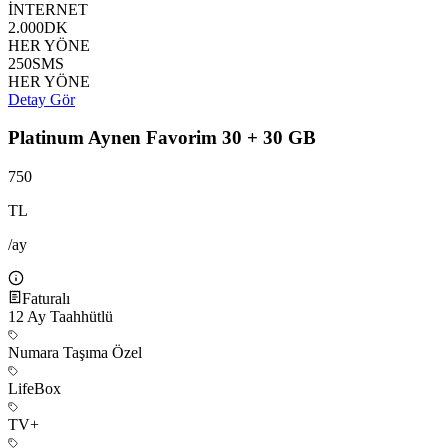
İNTERNET
2.000
DK
HER YÖNE
250
SMS
HER YÖNE
Detay Gör
Platinum Aynen Favorim 30 + 30 GB
750
TL
/ay
Faturalı
12
Ay Taahhütlü
Numara Taşıma Özel
LifeBox
TV+