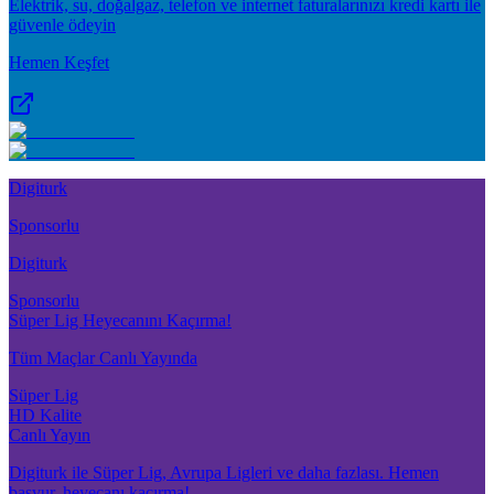
Elektrik, su, doğalgaz, telefon ve internet faturalarınızı kredi kartı ile
güvenle ödeyin
Hemen Keşfet
Digiturk
Sponsorlu
Digiturk
Sponsorlu
Süper Lig Heyecanını Kaçırma!
Tüm Maçlar Canlı Yayında
Süper Lig
HD Kalite
Canlı Yayın
Digiturk ile Süper Lig, Avrupa Ligleri ve daha fazlası. Hemen
başvur, heyecanı kaçırma!