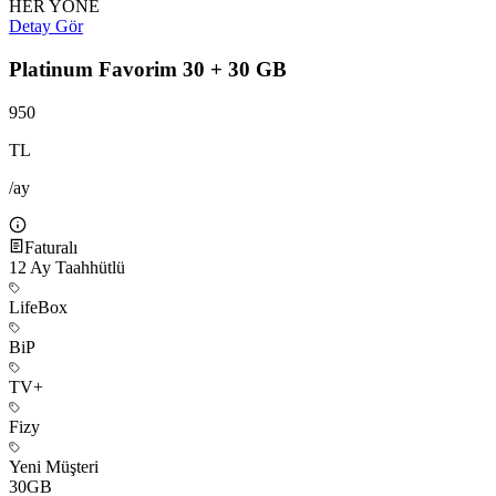
HER YÖNE
Detay Gör
Platinum Favorim 30 + 30 GB
950
TL
/ay
Faturalı
12
Ay Taahhütlü
LifeBox
BiP
TV+
Fizy
Yeni Müşteri
30
GB