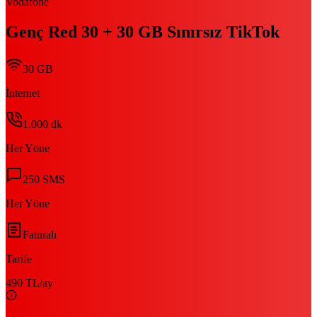
Vodafone
Genç Red 30 + 30 GB Sınırsız TikTok
30 GB
İnternet
1.000
dk
Her Yöne
250
SMS
Her Yöne
Faturalı
Tarife
490 TL
/ay