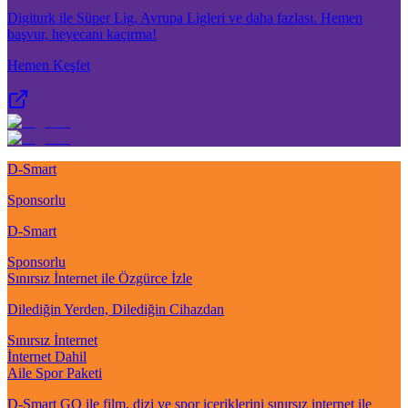
Digiturk ile Süper Lig, Avrupa Ligleri ve daha fazlası. Hemen
başvur, heyecanı kaçırma!
Hemen Keşfet
D-Smart
Sponsorlu
D-Smart
Sponsorlu
Sınırsız İnternet ile Özgürce İzle
Dilediğin Yerden, Dilediğin Cihazdan
Sınırsız İnternet
İnternet Dahil
Aile Spor Paketi
D-Smart GO ile film, dizi ve spor içeriklerini sınırsız internet ile