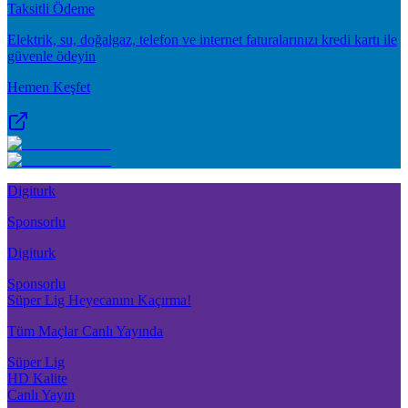
Taksitli Ödeme
Elektrik, su, doğalgaz, telefon ve internet faturalarınızı kredi kartı ile
güvenle ödeyin
Hemen Keşfet
Digiturk
Sponsorlu
Digiturk
Sponsorlu
Süper Lig Heyecanını Kaçırma!
Tüm Maçlar Canlı Yayında
Süper Lig
HD Kalite
Canlı Yayın