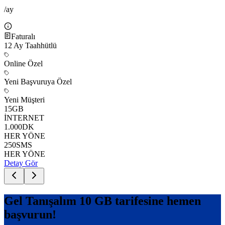
/ay
Faturalı
12
Ay Taahhütlü
Online Özel
Yeni Başvuruya Özel
Yeni Müşteri
15
GB
İNTERNET
1.000
DK
HER YÖNE
250
SMS
HER YÖNE
Detay Gör
Gel Tanışalım 10 GB
tarifesine hemen
başvurun!