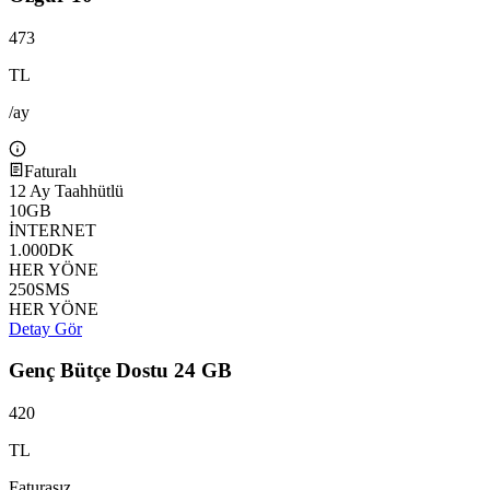
473
TL
/ay
Faturalı
12
Ay Taahhütlü
10
GB
İNTERNET
1.000
DK
HER YÖNE
250
SMS
HER YÖNE
Detay Gör
Genç Bütçe Dostu 24 GB
420
TL
Faturasız