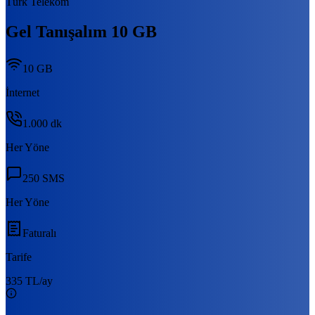
Türk Telekom
Gel Tanışalım 10 GB
10 GB
İnternet
1.000
dk
Her Yöne
250
SMS
Her Yöne
Faturalı
Tarife
335 TL
/ay