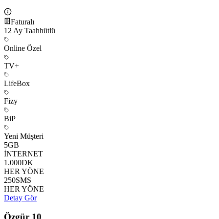
Faturalı
12
Ay Taahhütlü
Online Özel
TV+
LifeBox
Fizy
BiP
Yeni Müşteri
5
GB
İNTERNET
1.000
DK
HER YÖNE
250
SMS
HER YÖNE
Detay Gör
Özgür 10