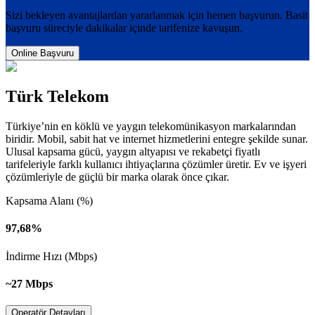
Sizi bekleyen avantajlardan yararlanmak için hemen başvurun. Basit
başvuru süreciyle dakikalar içinde tarifenize kavuşun.
Online Başvuru
Türk Telekom
Türkiye’nin en köklü ve yaygın telekomünikasyon markalarından
biridir. Mobil, sabit hat ve internet hizmetlerini entegre şekilde sunar.
Ulusal kapsama gücü, yaygın altyapısı ve rekabetçi fiyatlı
tarifeleriyle farklı kullanıcı ihtiyaçlarına çözümler üretir. Ev ve işyeri
çözümleriyle de güçlü bir marka olarak önce çıkar.
Kapsama Alanı (%)
97,68%
İndirme Hızı (Mbps)
~27 Mbps
Operatör Detayları