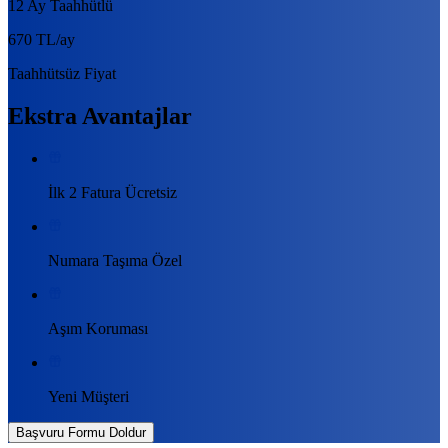
12 Ay Taahhütlü
670 TL
/ay
Taahhütsüz Fiyat
Ekstra Avantajlar
İlk 2 Fatura Ücretsiz
Numara Taşıma Özel
Aşım Koruması
Yeni Müşteri
Başvuru Formu Doldur