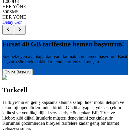
1.000
DK
HER YÖNE
500
SMS
HER YÖNE
Detay Gör
Fırsat 40 GB
tarifesine hemen başvurun!
Sizi bekleyen avantajlardan yararlanmak için hemen başvurun. Basit
başvuru süreciyle dakikalar içinde tarifenize kavuşun.
Online Başvuru
Turkcell
Türkiye’nin en geniş kapsama alanına sahip, lider mobil iletişim ve
teknoloji operatörlerdinden biridir. Güçlü altyapısı, yüksek çekim
kalitesi ve yenilikçi dijital servisleriyle öne çıkar. BiP, TV+ ve
lifebox gibi dijital ürünlerle müşteri deneyimini zenginleştirir.
Kurumsal çözümlerden bireysel tarifelere kadar geniş bir hizmet
yelpazesi sunar.