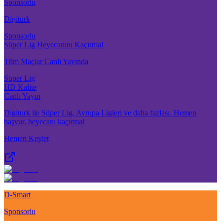
Sponsorlu
Digiturk
Sponsorlu
Süper Lig Heyecanını Kaçırma!
Tüm Maçlar Canlı Yayında
Süper Lig
HD Kalite
Canlı Yayın
Digiturk ile Süper Lig, Avrupa Ligleri ve daha fazlası. Hemen
başvur, heyecanı kaçırma!
Hemen Keşfet
D-Smart
Sponsorlu