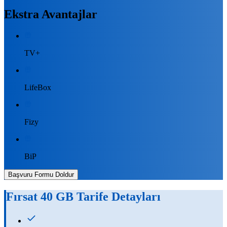
Ekstra Avantajlar
TV+
LifeBox
Fizy
BiP
Başvuru Formu Doldur
Fırsat 40 GB
Tarife Detayları