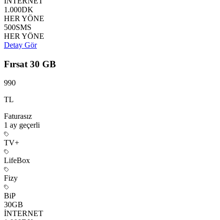
İNTERNET
1.000
DK
HER YÖNE
500
SMS
HER YÖNE
Detay Gör
Fırsat 30 GB
990
TL
Faturasız
1 ay
geçerli
TV+
LifeBox
Fizy
BiP
30
GB
İNTERNET