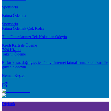
Sponsorlu
Fatura Ödemex
Sponsorlu
Fatura Ödemek Çok Kolay
Tüm Faturalarınızı Tek Noktadan Ödeyin
Kredi Kartı ile Ödeme
7/24 Hizmet
Taksitli Ödeme
Elektrik, su, doğalgaz, telefon ve internet faturalarınızı kredi kartı ile
güvenle ödeyin
Hemen Keşfet
Digiturk