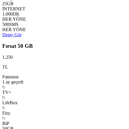
25
GB
İNTERNET
1.000
DK
HER YÖNE
500
SMS
HER YÖNE
Detay Gör
Fırsat 50 GB
1.250
TL
Faturasız
1 ay
geçerli
TV+
LifeBox
Fizy
BiP
50
GB