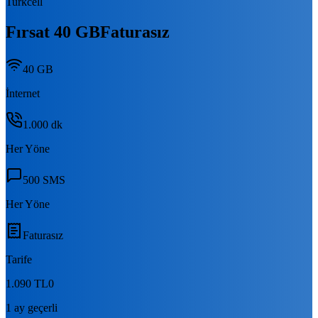
Turkcell
Fırsat 40 GB
Faturasız
40 GB
İnternet
1.000
dk
Her Yöne
500
SMS
Her Yöne
Faturasız
Tarife
1.090 TL
0
1 ay geçerli