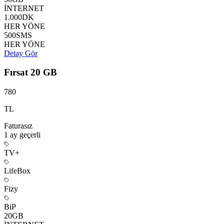
İNTERNET
1.000
DK
HER YÖNE
500
SMS
HER YÖNE
Detay Gör
Fırsat 20 GB
780
TL
Faturasız
1 ay
geçerli
TV+
LifeBox
Fizy
BiP
20
GB