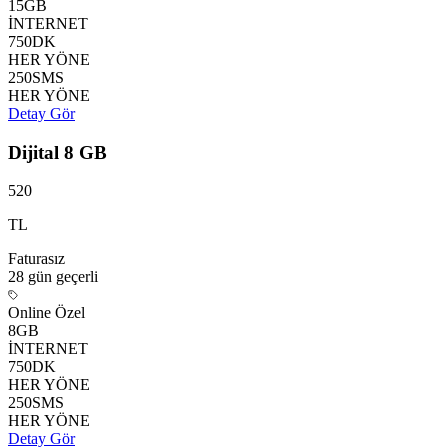
15
GB
İNTERNET
750
DK
HER YÖNE
250
SMS
HER YÖNE
Detay Gör
Dijital 8 GB
520
TL
Faturasız
28 gün
geçerli
Online Özel
8
GB
İNTERNET
750
DK
HER YÖNE
250
SMS
HER YÖNE
Detay Gör