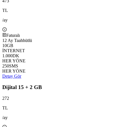
473
TL
/ay
Faturalı
12
Ay Taahhütlü
10
GB
İNTERNET
1.000
DK
HER YÖNE
250
SMS
HER YÖNE
Detay Gör
Dijital 15 + 2 GB
272
TL
/ay