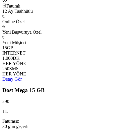
Faturalı
12
Ay Taahhütlü
Online Özel
Yeni Başvuruya Özel
Yeni Müşteri
15
GB
İNTERNET
1.000
DK
HER YÖNE
250
SMS
HER YÖNE
Detay Gör
Dost Mega 15 GB
290
TL
Faturasız
30 gün
geçerli