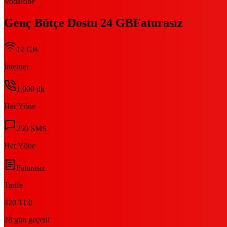
Vodafone
Genç Bütçe Dostu 24 GB
Faturasız
12 GB
İnternet
1.000
dk
Her Yöne
250
SMS
Her Yöne
Faturasız
Tarife
420 TL
0
28 gün geçerli