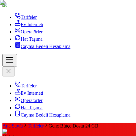
Tarifeler
Ev İnterneti
Operatörler
Hat Taşıma
Cayma Bedeli Hesaplama
Tarifeler
Ev İnterneti
Operatörler
Hat Taşıma
Cayma Bedeli Hesaplama
Ana Sayfa
Tarifeler
Genç Bütçe Dostu 24 GB