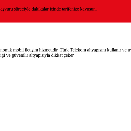
şvuru süreciyle dakikalar içinde tarifenize kavuşun.
ik mobil iletişim hizmetidir. Türk Telekom altyapısını kullanır ve uygun
iği ve güvenilir altyapısıyla dikkat çeker.