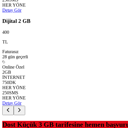
HER YÖNE
Detay Gör
Dijital 2 GB
400
TL
Faturasız
28 gün
geçerli
Online Özel
2
GB
İNTERNET
750
DK
HER YÖNE
250
SMS
HER YÖNE
Detay Gör
Dost Küçük 3 GB
tarifesine hemen başvur