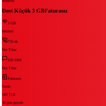
BİMcell
Dost Küçük 3 GB
Faturasız
3 GB
İnternet
750
dk
Her Yöne
250
SMS
Her Yöne
Faturasız
Tarife
185 TL
0
30 gün geçerli