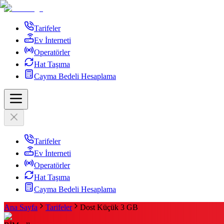
Tarifeler
Ev İnterneti
Operatörler
Hat Taşıma
Cayma Bedeli Hesaplama
Tarifeler
Ev İnterneti
Operatörler
Hat Taşıma
Cayma Bedeli Hesaplama
Ana Sayfa
Tarifeler
Dost Küçük 3 GB