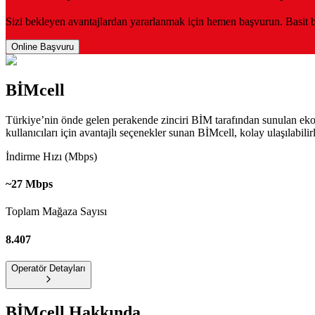
Sizi bekleyen avantajlardan yararlanmak için hemen başvurun. Basit ba
Online Başvuru
BİMcell
Türkiye’nin önde gelen perakende zinciri BİM tarafından sunulan ekonom
kullanıcıları için avantajlı seçenekler sunan BİMcell, kolay ulaşılabilirl
İndirme Hızı (Mbps)
~27 Mbps
Toplam Mağaza Sayısı
8.407
Operatör Detayları
BİMcell
Hakkında