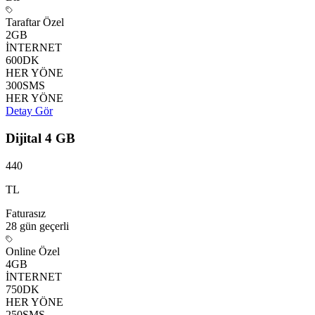
Taraftar Özel
2
GB
İNTERNET
600
DK
HER YÖNE
300
SMS
HER YÖNE
Detay Gör
Dijital 4 GB
440
TL
Faturasız
28 gün
geçerli
Online Özel
4
GB
İNTERNET
750
DK
HER YÖNE
250
SMS