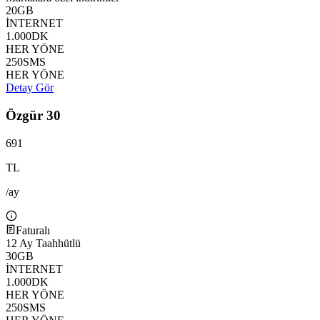
20
GB
İNTERNET
1.000
DK
HER YÖNE
250
SMS
HER YÖNE
Detay Gör
Özgür 30
691
TL
/ay
Faturalı
12
Ay Taahhütlü
30
GB
İNTERNET
1.000
DK
HER YÖNE
250
SMS