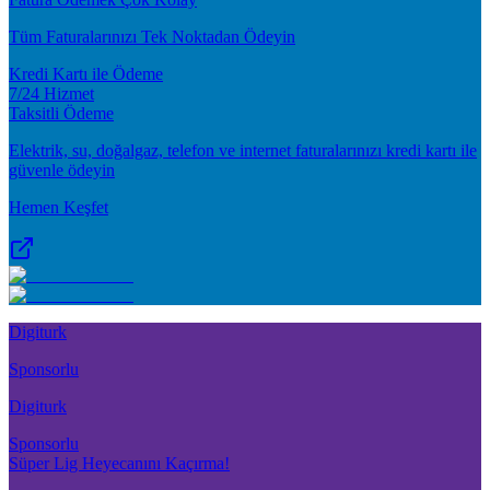
Tüm Faturalarınızı Tek Noktadan Ödeyin
Kredi Kartı ile Ödeme
7/24 Hizmet
Taksitli Ödeme
Elektrik, su, doğalgaz, telefon ve internet faturalarınızı kredi kartı ile
güvenle ödeyin
Hemen Keşfet
Digiturk
Sponsorlu
Digiturk
Sponsorlu
Süper Lig Heyecanını Kaçırma!