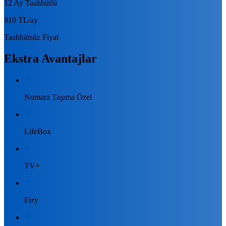
12 Ay Taahhütlü
810 TL
/ay
Taahhütsüz Fiyat
Ekstra Avantajlar
Numara Taşıma Özel
LifeBox
TV+
Fizy