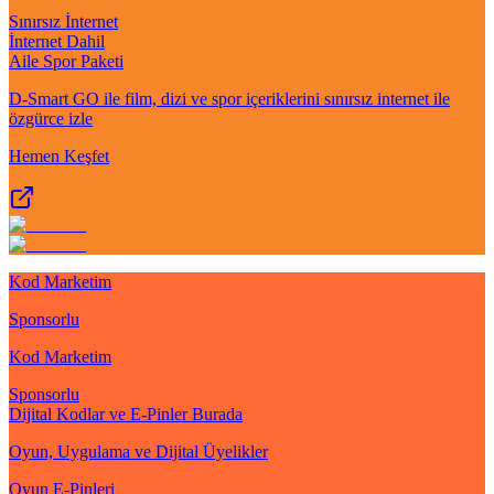
Sınırsız İnternet
İnternet Dahil
Aile Spor Paketi
D-Smart GO ile film, dizi ve spor içeriklerini sınırsız internet ile
özgürce izle
Hemen Keşfet
Kod Marketim
Sponsorlu
Kod Marketim
Sponsorlu
Dijital Kodlar ve E-Pinler Burada
Oyun, Uygulama ve Dijital Üyelikler
Oyun E-Pinleri