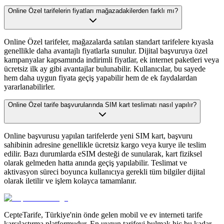
Online Özel tarifelerin fiyatları mağazadakilerden farklı mı?
Online Özel tarifeler, mağazalarda satılan standart tarifelere kıyasla
genellikle daha avantajlı fiyatlarla sunulur. Dijital başvuruya özel
kampanyalar kapsamında indirimli fiyatlar, ek internet paketleri veya
ücretsiz ilk ay gibi avantajlar bulunabilir. Kullanıcılar, bu sayede
hem daha uygun fiyata geçiş yapabilir hem de ek faydalardan
yararlanabilirler.
Online Özel tarife başvurularında SIM kart teslimatı nasıl yapılır?
Online başvurusu yapılan tarifelerde yeni SIM kart, başvuru
sahibinin adresine genellikle ücretsiz kargo veya kurye ile teslim
edilir. Bazı durumlarda eSIM desteği de sunularak, kart fiziksel
olarak gelmeden hatta anında geçiş yapılabilir. Teslimat ve
aktivasyon süreci boyunca kullanıcıya gerekli tüm bilgiler dijital
olarak iletilir ve işlem kolayca tamamlanır.
CepteTarife, Türkiye'nin önde gelen mobil ve ev interneti tarife
karşılaştırma platformudur. En uygun tarifeyi bulmak hiç bu kadar