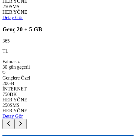
HER YÖNE
250
SMS
HER YÖNE
Detay Gör
Genç 20 + 5 GB
365
TL
Faturasız
30 gün
geçerli
Gençlere Özel
20
GB
İNTERNET
750
DK
HER YÖNE
250
SMS
HER YÖNE
Detay Gör