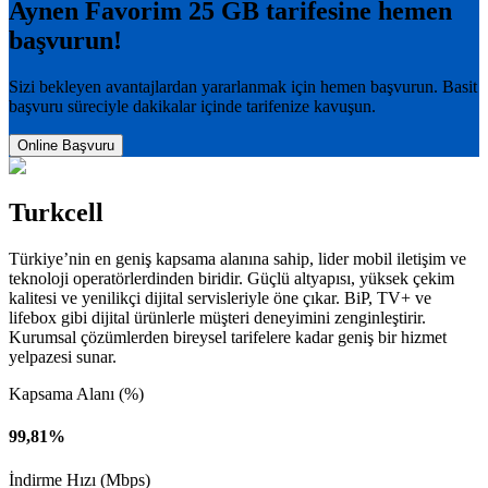
Aynen Favorim 25 GB
tarifesine hemen
başvurun!
Sizi bekleyen avantajlardan yararlanmak için hemen başvurun. Basit
başvuru süreciyle dakikalar içinde tarifenize kavuşun.
Online Başvuru
Turkcell
Türkiye’nin en geniş kapsama alanına sahip, lider mobil iletişim ve
teknoloji operatörlerdinden biridir. Güçlü altyapısı, yüksek çekim
kalitesi ve yenilikçi dijital servisleriyle öne çıkar. BiP, TV+ ve
lifebox gibi dijital ürünlerle müşteri deneyimini zenginleştirir.
Kurumsal çözümlerden bireysel tarifelere kadar geniş bir hizmet
yelpazesi sunar.
Kapsama Alanı (%)
99,81%
İndirme Hızı (Mbps)