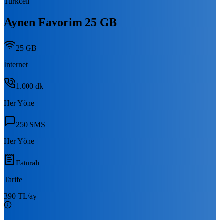
Turkcell
Aynen Favorim 25 GB
25 GB
İnternet
1.000
dk
Her Yöne
250
SMS
Her Yöne
Faturalı
Tarife
390 TL
/ay