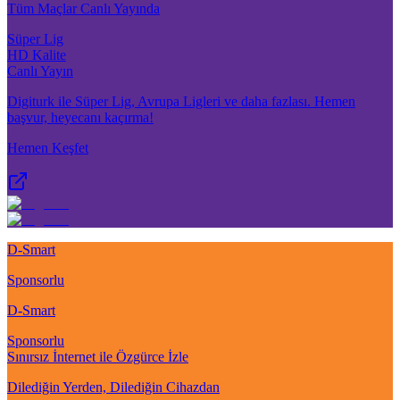
Tüm Maçlar Canlı Yayında
Süper Lig
HD Kalite
Canlı Yayın
Digiturk ile Süper Lig, Avrupa Ligleri ve daha fazlası. Hemen
başvur, heyecanı kaçırma!
Hemen Keşfet
D-Smart
Sponsorlu
D-Smart
Sponsorlu
Sınırsız İnternet ile Özgürce İzle
Dilediğin Yerden, Dilediğin Cihazdan