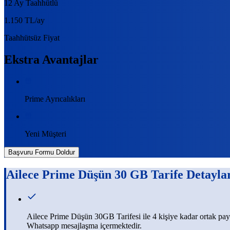
12 Ay Taahhütlü
1.150 TL
/ay
Taahhütsüz Fiyat
Ekstra Avantajlar
Prime Ayrıcalıkları
Yeni Müşteri
Başvuru Formu Doldur
Ailece Prime Düşün 30 GB
Tarife Detayla
​​Ailece Prime Düşün 30GB Tarifesi ile 4 kişiye kadar ortak
Whatsapp mesajlaşma içermektedir.​