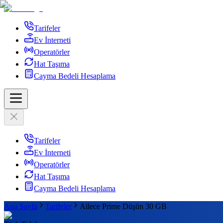
Tarifeler
Ev İnterneti
Operatörler
Hat Taşıma
Cayma Bedeli Hesaplama
Tarifeler
Ev İnterneti
Operatörler
Hat Taşıma
Cayma Bedeli Hesaplama
Ana Sayfa
Tarifeler
Ailece Prime Düşün 30 GB