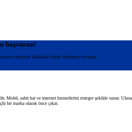
en başvurun!
şvuru süreciyle dakikalar içinde tarifenize kavuşun.
Mobil, sabit hat ve internet hizmetlerini entegre şekilde sunar. Ulusal k
üçlü bir marka olarak önce çıkar.