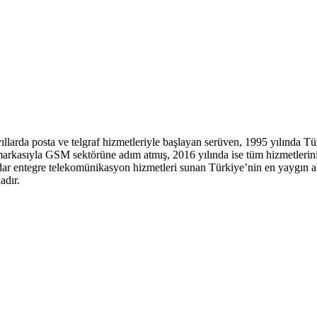
llarda posta ve telgraf hizmetleriyle başlayan serüven, 1995 yılında 
ea markasıyla GSM sektörüne adım atmış, 2016 yılında ise tüm hizmetleri
adar entegre telekomünikasyon hizmetleri sunan Türkiye’nin en yaygın alt
adır.