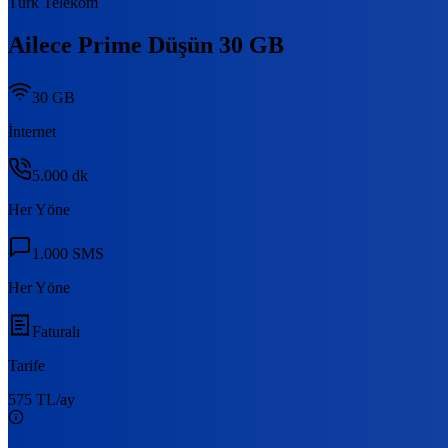
Türk Telekom
Ailece Prime Düşün 30 GB
30 GB
İnternet
5.000
dk
Her Yöne
1.000
SMS
Her Yöne
Faturalı
Tarife
575 TL
/ay