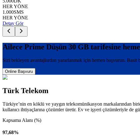
5.000
DK
HER YÖNE
1.000
SMS
HER YÖNE
Detay Gör
Ailece Prime Düşün 30 GB
tarifesine hem
Sizi bekleyen avantajlardan yararlanmak için hemen başvurun. Basit ba
Online Başvuru
Türk Telekom
Türkiye’nin en köklü ve yaygın telekomünikasyon markalarından biridir. 
kullanıcı ihtiyaçlarına çözümler üretir. Ev ve işyeri çözümleriyle de g
Kapsama Alanı (%)
97,68%