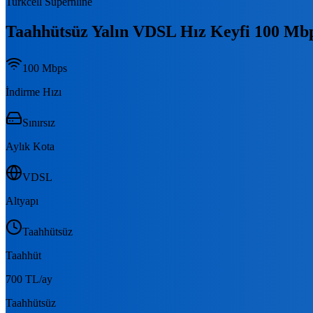
Turkcell Supernline
Taahhütsüz Yalın VDSL Hız Keyfi 100 Mb
100
Mbps
İndirme Hızı
Sınırsız
Aylık Kota
VDSL
Altyapı
Taahhütsüz
Taahhüt
700 TL
/ay
Taahhütsüz