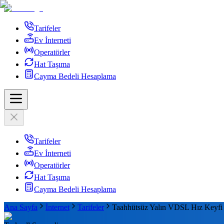
Tarifeler
Ev İnterneti
Operatörler
Hat Taşıma
Cayma Bedeli Hesaplama
Tarifeler
Ev İnterneti
Operatörler
Hat Taşıma
Cayma Bedeli Hesaplama
Ana Sayfa
İnternet
Tarifeler
Taahhütsüz Yalın VDSL Hız Keyfi