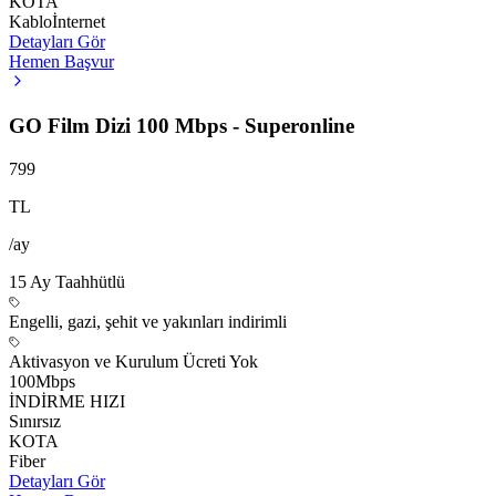
KOTA
Kablo
İnternet
Detayları Gör
Hemen Başvur
GO Film Dizi 100 Mbps - Superonline
799
TL
/ay
15
Ay Taahhütlü
Engelli, gazi, şehit ve yakınları indirimli
Aktivasyon ve Kurulum Ücreti Yok
100
Mbps
İNDİRME HIZI
Sınırsız
KOTA
Fiber
Detayları Gör