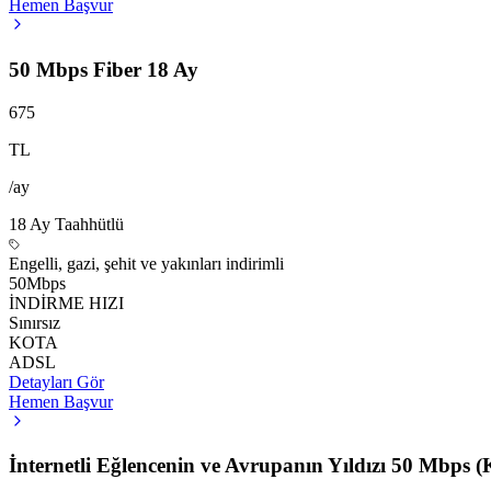
Hemen Başvur
50 Mbps Fiber 18 Ay
675
TL
/ay
18
Ay Taahhütlü
Engelli, gazi, şehit ve yakınları indirimli
50
Mbps
İNDİRME HIZI
Sınırsız
KOTA
ADSL
Detayları Gör
Hemen Başvur
İnternetli Eğlencenin ve Avrupanın Yıldızı 50 Mbps (