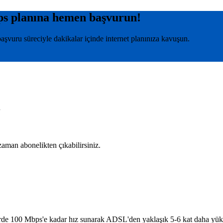
ps
planına hemen başvurun!
şvuru süreciyle dakikalar içinde internet planınıza kavuşun.
n
 zaman abonelikten çıkabilirsiniz.
rlerde 100 Mbps'e kadar hız sunarak ADSL'den yaklaşık 5-6 kat daha yük