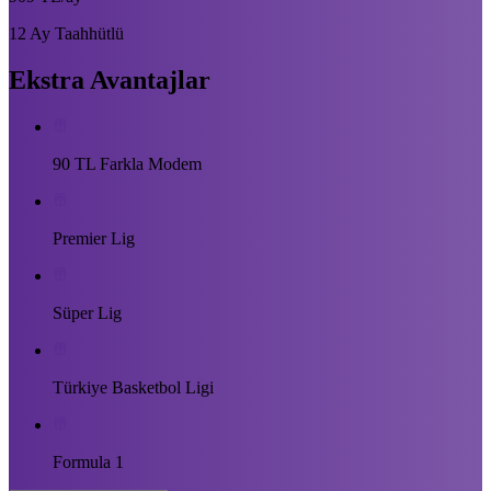
12 Ay Taahhütlü
Ekstra Avantajlar
90 TL Farkla Modem
Premier Lig
Süper Lig
Türkiye Basketbol Ligi
Formula 1