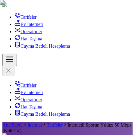
Tarifeler
Ev İnterneti
Operatörler
Hat Taşıma
Cayma Bedeli Hesaplama
Tarifeler
Ev İnterneti
Operatörler
Hat Taşıma
Cayma Bedeli Hesaplama
Ana Sayfa
İnternet
Tarifeler
İnternetli Sporun Yıldızı 50 Mbps
(Kutusuz)