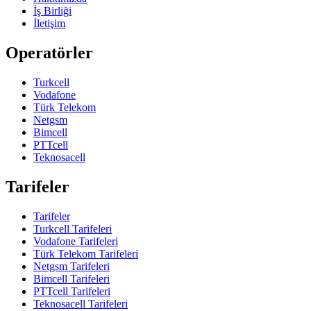
İş Birliği
İletişim
Operatörler
Turkcell
Vodafone
Türk Telekom
Netgsm
Bimcell
PTTcell
Teknosacell
Tarifeler
Tarifeler
Turkcell Tarifeleri
Vodafone Tarifeleri
Türk Telekom Tarifeleri
Netgsm Tarifeleri
Bimcell Tarifeleri
PTTcell Tarifeleri
Teknosacell Tarifeleri