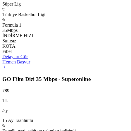
Süper Lig
Türkiye Basketbol Ligi
Formula 1
35
Mbps
İNDİRME HIZI
Sınırsız
KOTA
Fiber
Detayları Gör
Hemen Başvur
GO Film Dizi 35 Mbps - Superonline
789
TL
/ay
15
Ay Taahhütlü
Engelli, gazi, şehit ve yakınları indirimli