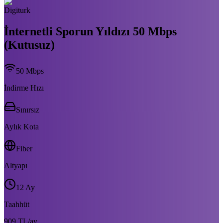
Digiturk
İnternetli Sporun Yıldızı 50 Mbps
(Kutusuz)
50
Mbps
İndirme Hızı
Sınırsız
Aylık Kota
Fiber
Altyapı
12 Ay
Taahhüt
909 TL
/ay