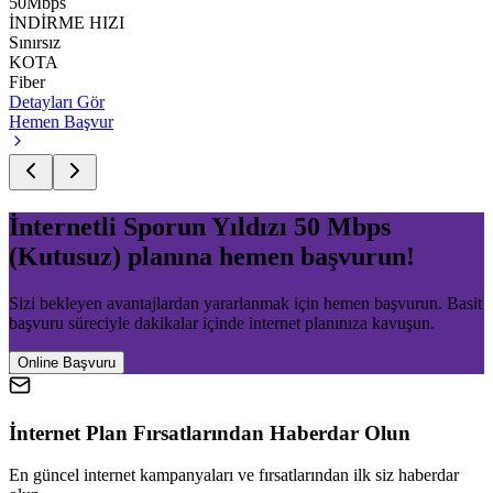
50
Mbps
İNDİRME HIZI
Sınırsız
KOTA
Fiber
Detayları Gör
Hemen Başvur
İnternetli Sporun Yıldızı 50 Mbps
(Kutusuz)
planına hemen başvurun!
Sizi bekleyen avantajlardan yararlanmak için hemen başvurun. Basit
başvuru süreciyle dakikalar içinde internet planınıza kavuşun.
Online Başvuru
İnternet Plan Fırsatlarından Haberdar Olun
En güncel internet kampanyaları ve fırsatlarından ilk siz haberdar